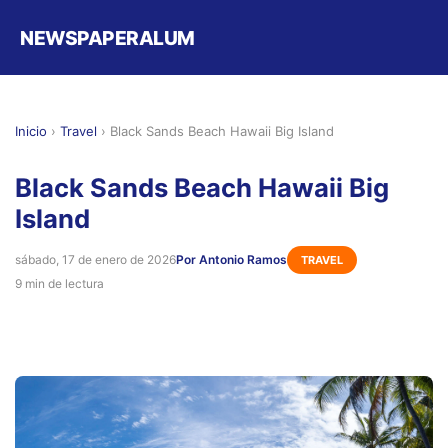
NEWSPAPERALUM
Inicio
›
Travel
›
Black Sands Beach Hawaii Big Island
Black Sands Beach Hawaii Big
Island
sábado, 17 de enero de 2026
Por Antonio Ramos
TRAVEL
9 min de lectura