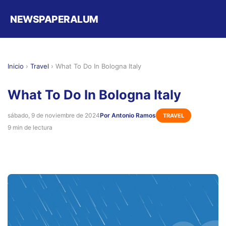
NEWSPAPERALUM
Inicio
›
Travel
›
What To Do In Bologna Italy
What To Do In Bologna Italy
sábado, 9 de noviembre de 2024
Por Antonio Ramos
TRAVEL
9 min de lectura