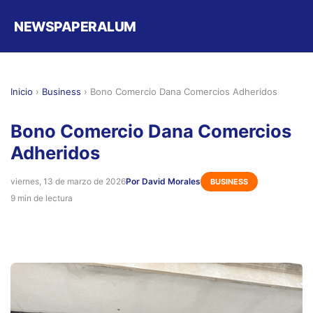
NEWSPAPERALUM
Inicio
›
Business
›
Bono Comercio Dana Comercios Adheridos
Bono Comercio Dana Comercios
Adheridos
viernes, 13 de marzo de 2026
Por David Morales
BUSINESS
9 min de lectura