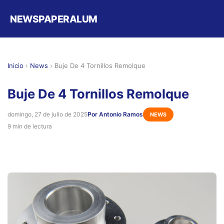
NEWSPAPERALUM
Inicio
›
News
›
Buje De 4 Tornillos Remolque
Buje De 4 Tornillos Remolque
domingo, 27 de julio de 2025
Por Antonio Ramos
NEWS
9 min de lectura