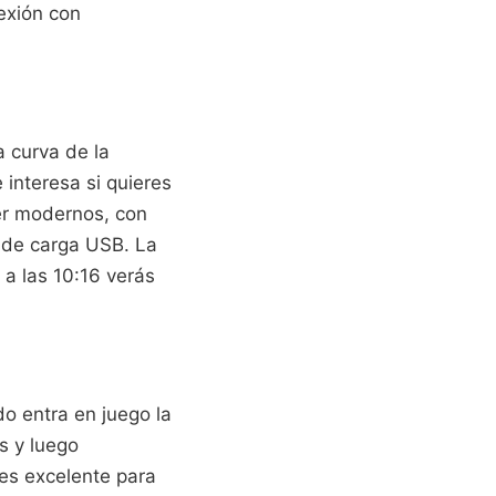
exión con
 curva de la
 interesa si quieres
ser modernos, con
s de carga USB. La
, a las 10:16 verás
do entra en juego la
s y luego
es excelente para