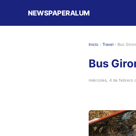
NEWSPAPERALUM
Inicio
›
Travel
›
Bus Giron
Bus Giro
miércoles, 4 de febrero