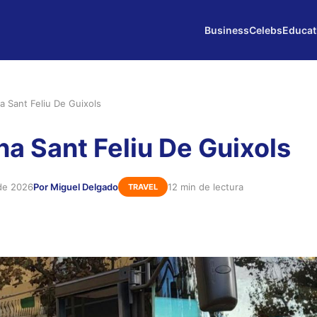
Business
Celebs
Educat
a Sant Feliu De Guixols
na Sant Feliu De Guixols
 de 2026
Por Miguel Delgado
12 min de lectura
TRAVEL