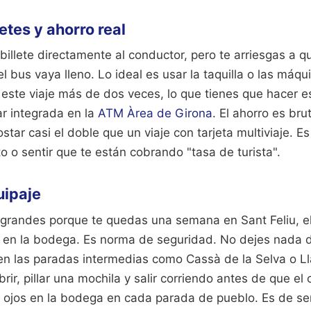
etes y ahorro real
billete directamente al conductor, pero te arriesgas a 
l bus vaya lleno. Lo ideal es usar la taquilla o las máq
r este viaje más de dos veces, lo que tienes que hacer 
lar integrada en la
ATM Àrea de Girona
. El ahorro es brut
star casi el doble que un viaje con tarjeta multiviaje. Es
to o sentir que te están cobrando "tasa de turista".
uipaje
 grandes porque te quedas una semana en Sant Feliu, el
s en la bodega. Es norma de seguridad. No dejes nada d
en las paradas intermedias como Cassà de la Selva o Ll
rir, pillar una mochila y salir corriendo antes de que el
 ojos en la bodega en cada parada de pueblo. Es de s