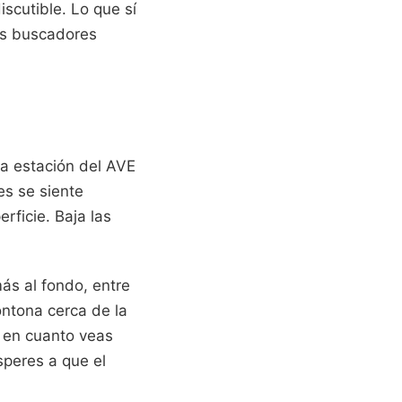
iscutible. Lo que sí
os buscadores
la estación del AVE
es se siente
rficie. Baja las
más al fondo, entre
ontona cerca de la
a en cuanto veas
speres a que el