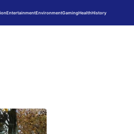
ion
Entertainment
Environment
Gaming
Health
History