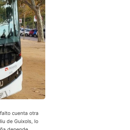
falto cuenta otra
iu de Guixols, lo
luña depende