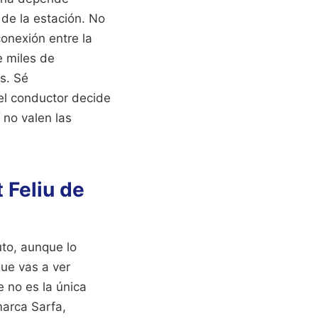
 de la estación. No
conexión entre la
e miles de
s. Sé
el conductor decide
 no valen las
 Feliu de
uto, aunque lo
ue vas a ver
e no es la única
marca Sarfa,