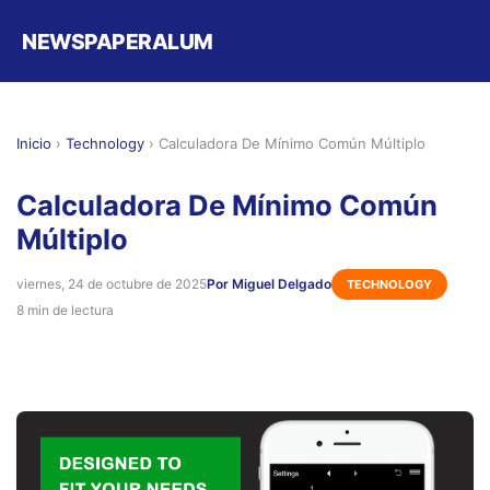
NEWSPAPERALUM
Inicio
›
Technology
›
Calculadora De Mínimo Común Múltiplo
Calculadora De Mínimo Común
Múltiplo
viernes, 24 de octubre de 2025
Por Miguel Delgado
TECHNOLOGY
8 min de lectura