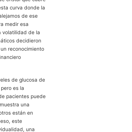
 esta curva donde la
 alejamos de ese
ara medir esa
 volatilidad de la
máticos decidieron
 un reconocimiento
inanciero
veles de glucosa de
 pero es la
o de pacientes puede
 muestra una
otros están en
 eso, este
vidualidad, una