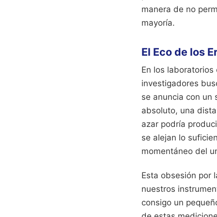
manera de no permit
mayoría.
El Eco de los E
En los laboratorios 
investigadores busc
se anuncia con un s
absoluto, una dista
azar podría producir
se alejan lo suficie
momentáneo del uni
Esta obsesión por 
nuestros instrumen
consigo un pequeño 
de estas mediciones