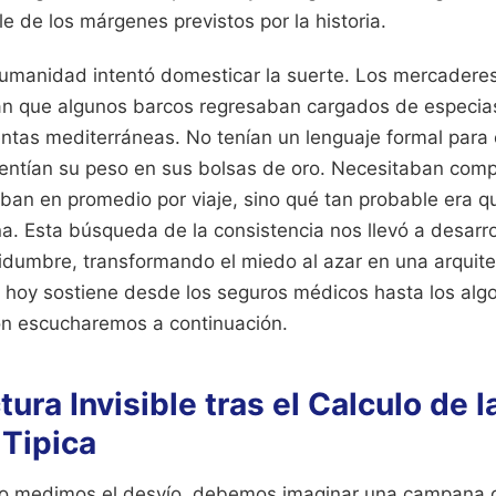
le de los márgenes previstos por la historia.
 humanidad intentó domesticar la suerte. Los mercadere
n que algunos barcos regresaban cargados de especias
ntas mediterráneas. No tenían un lenguaje formal para
 sentían su peso en sus bolsas de oro. Necesitaban com
ban en promedio por viaje, sino qué tan probable era q
ina. Esta búsqueda de la consistencia nos llevó a desarr
rtidumbre, transformando el miedo al azar en una arquit
 hoy sostiene desde los seguros médicos hasta los alg
n escucharemos a continuación.
ura Invisible tras el Calculo de l
 Tipica
o medimos el desvío, debemos imaginar una campana de