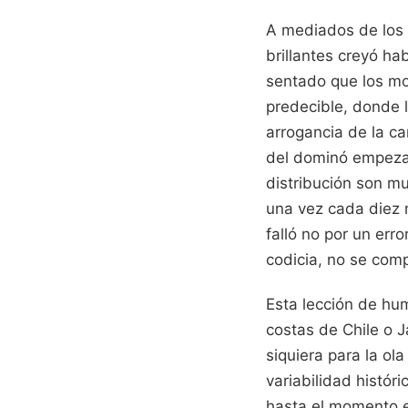
A mediados de los 
brillantes creyó ha
sentado que los mo
predecible, donde 
arrogancia de la c
del dominó empezar
distribución son mu
una vez cada diez m
falló no por un err
codicia, no se com
Esta lección de hum
costas de Chile o J
siquiera para la ol
variabilidad histó
hasta el momento en