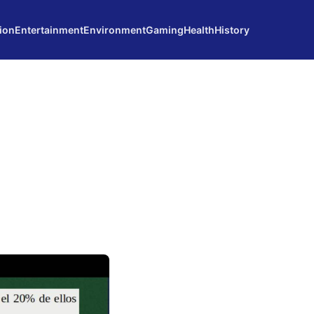
ion
Entertainment
Environment
Gaming
Health
History