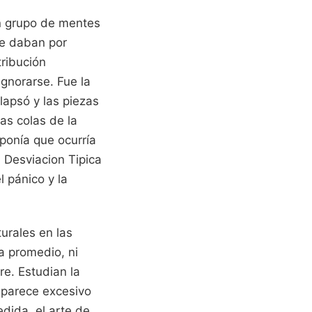
un grupo de mentes
ue daban por
ribución
gnorarse. Fue la
apsó y las piezas
as colas de la
ponía que ocurría
a Desviacion Tipica
l pánico y la
urales en las
a promedio, ni
re. Estudian la
 parece excesivo
edida, el arte de