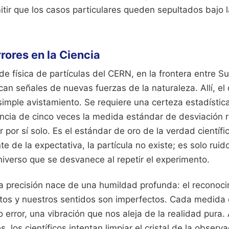
ir que los casos particulares queden sepultados bajo la
rrores en la Ciencia
de física de partículas del CERN, en la frontera entre Su
an señales de nuevas fuerzas de la naturaleza. Allí, e
imple avistamiento. Se requiere una certeza estadística
ncia de cinco veces la medida estándar de desviación r
 por sí solo. Es el estándar de oro de la verdad científi
nte de la expectativa, la partícula no existe; es solo ruid
verso que se desvanece al repetir el experimento.
la precisión nace de una humildad profunda: el reconoc
tos y nuestros sentidos son imperfectos. Cada medida
error, una vibración que nos aleja de la realidad pura. 
, los científicos intentan limpiar el cristal de la observ