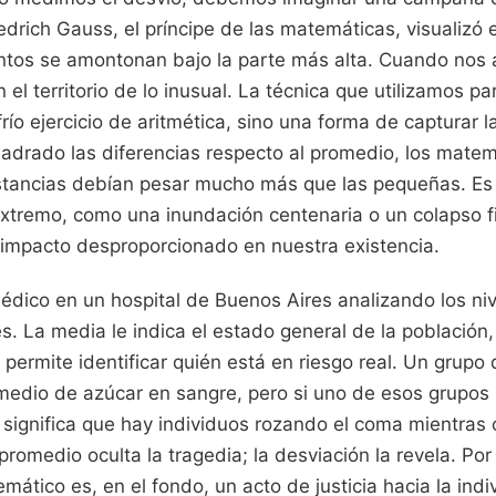
riedrich Gauss, el príncipe de las matemáticas, visualizó
ntos se amontonan bajo la parte más alta. Cuando nos
 el territorio de lo inusual. La técnica que utilizamos p
río ejercicio de aritmética, sino una forma de capturar la
cuadrado las diferencias respecto al promedio, los mate
stancias debían pesar mucho más que las pequeñas. Es
xtremo, como una inundación centenaria o un colapso f
n impacto desproporcionado en nuestra existencia.
dico en un hospital de Buenos Aires analizando los ni
s. La media le indica el estado general de la población,
e permite identificar quién está en riesgo real. Un grup
medio de azúcar en sangre, pero si uno de esos grupos
 significa que hay individuos rozando el coma mientras 
 promedio oculta la tragedia; la desviación la revela. Por
ático es, en el fondo, un acto de justicia hacia la indi