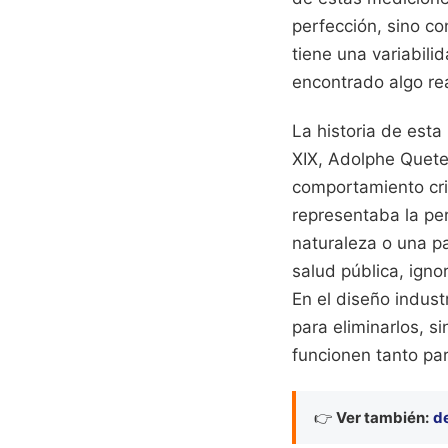
perfección, sino c
tiene una variabili
encontrado algo rea
La historia de esta
XIX, Adolphe Quete
comportamiento cri
representaba la per
naturaleza o una pa
salud pública, igno
En el diseño indust
para eliminarlos, s
funcionen tanto par
👉
Ver también:
d