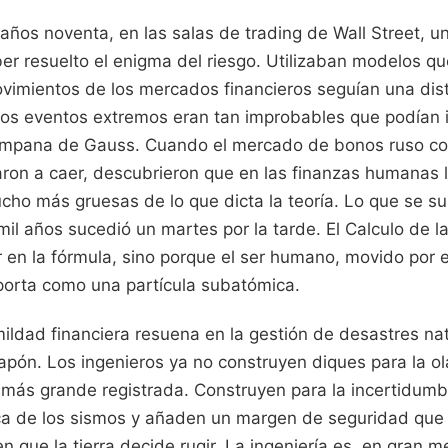
años noventa, en las salas de trading de Wall Street, 
ber resuelto el enigma del riesgo. Utilizaban modelos q
vimientos de los mercados financieros seguían una dist
los eventos extremos eran tan improbables que podían i
ampana de Gauss. Cuando el mercado de bonos ruso col
on a caer, descubrieron que en las finanzas humanas l
cho más gruesas de lo que dicta la teoría. Lo que se su
il años sucedió un martes por la tarde. El Calculo de l
or en la fórmula, sino porque el ser humano, movido por e
porta como una partícula subatómica.
ildad financiera resuena en la gestión de desastres nat
apón. Los ingenieros ya no construyen diques para la ol
a más grande registrada. Construyen para la incertidumb
rica de los sismos y añaden un margen de seguridad que
 que la tierra decide rugir. La ingeniería es, en gran m