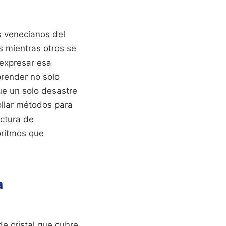
s venecianos del
 mientras otros se
 expresar esa
prender no solo
ue un solo desastre
ollar métodos para
ectura de
oritmos que
a
 cristal que cubre