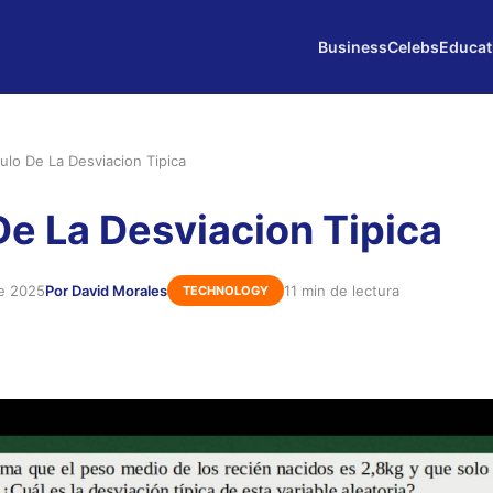
Business
Celebs
Educat
ulo De La Desviacion Tipica
De La Desviacion Tipica
de 2025
Por David Morales
11 min de lectura
TECHNOLOGY