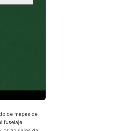
ado de mapas de
 fuselaje
 los agujeros de