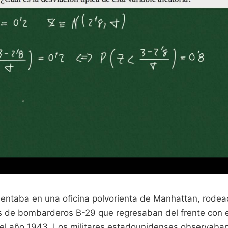
entaba en una oficina polvorienta de Manhattan, rode
 de bombarderos B-29 que regresaban del frente con el
 el año 1943. Los militares estadounidenses observaban