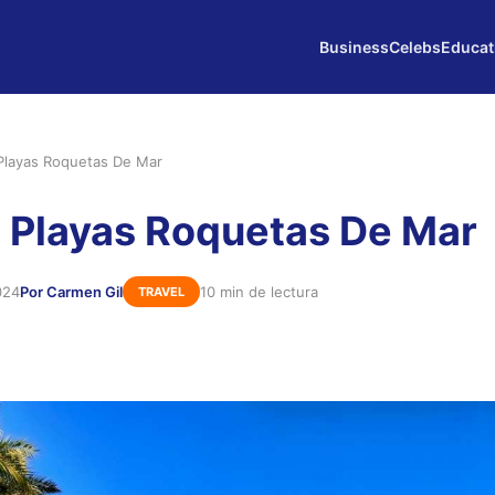
Business
Celebs
Educat
Playas Roquetas De Mar
 Playas Roquetas De Mar
024
Por Carmen Gil
10 min de lectura
TRAVEL