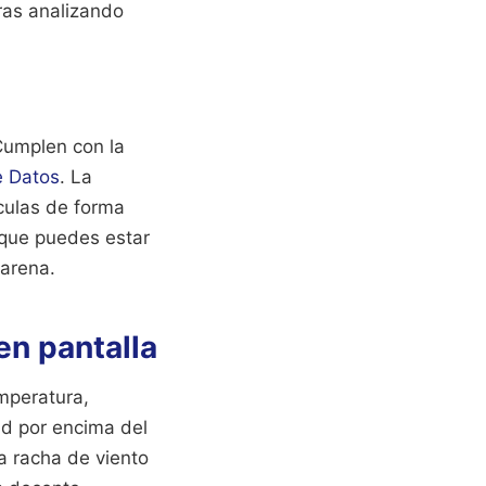
ras analizando
Cumplen con la
e Datos
. La
ículas de forma
 que puedes estar
 arena.
en pantalla
mperatura,
d por encima del
a racha de viento