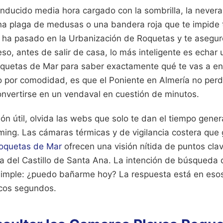
nducido media hora cargado con la sombrilla, la nevera 
na plaga de medusas o una bandera roja que te impide 
e ha pasado en la Urbanización de Roquetas y te asegu
eso, antes de salir de casa, lo más inteligente es echar u
uetas de Mar para saber exactamente qué te vas a enco
lo por comodidad, es que el Poniente en Almería no pe
nvertirse en un vendaval en cuestión de minutos.
ón útil, olvida las webs que solo te dan el tiempo genera
ming. Las cámaras térmicas y de vigilancia costera que 
oquetas de Mar
ofrecen una visión nítida de puntos cla
ona del Castillo de Santa Ana. La intención de búsqueda 
simple: ¿puedo bañarme hoy? La respuesta está en esos
ocos segundos.