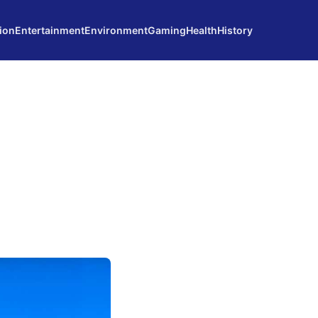
ion
Entertainment
Environment
Gaming
Health
History