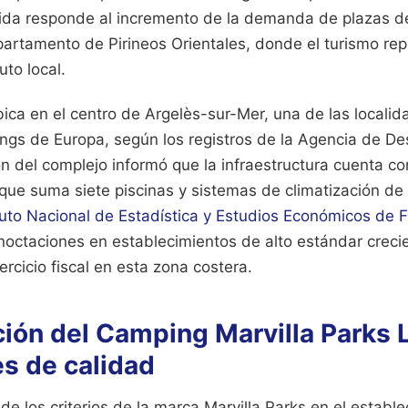
dida responde al incremento de la demanda de plazas d
partamento de Pirineos Orientales, donde el turismo re
uto local.
bica en el centro de Argelès-sur-Mer, una de las locali
gs de Europa, según los registros de la Agencia de Desa
ón del complejo informó que la infraestructura cuenta c
que suma siete piscinas y sistemas de climatización de 
tuto Nacional de Estadística y Estudios Económicos de F
rnoctaciones en establecimientos de alto estándar creci
ercicio fiscal en esta zona costera.
ión del Camping Marvilla Parks 
s de calidad
e los criterios de la marca Marvilla Parks en el establ