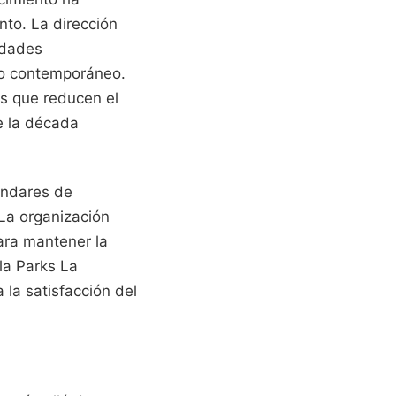
nto. La dirección
nidades
ño contemporáneo.
s que reducen el
e la década
tándares de
 La organización
ara mantener la
la Parks La
la satisfacción del