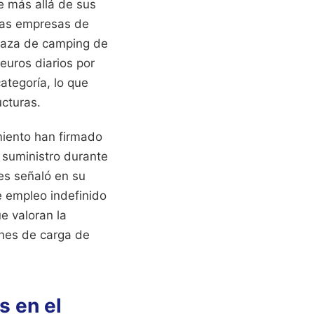
e más allá de sus
 las empresas de
plaza de camping de
euros diarios por
ategoría, lo que
ucturas.
miento han firmado
 suministro durante
es señaló en su
e empleo indefinido
e valoran la
ones de carga de
s en el