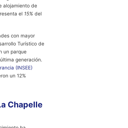
e alojamiento de
presenta el
15%
del
dades con mayor
rrollo Turístico de
on un parque
última generación.
rancia (INSEE)
eron un 12%
La Chapelle
ecimiento ha