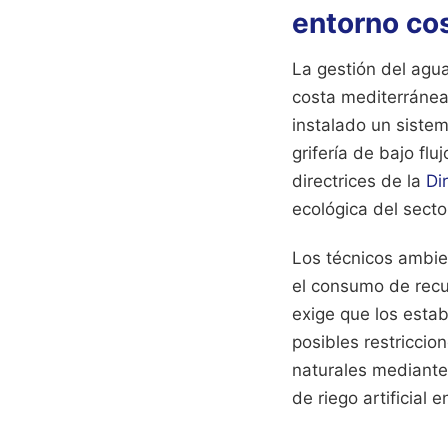
entorno co
La gestión del agua
costa mediterránea
instalado un siste
grifería de bajo fl
directrices de la
Di
ecológica del sector
Los técnicos ambien
el consumo de recu
exige que los esta
posibles restriccio
naturales mediante
de riego artificial 