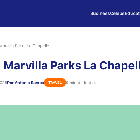
Business
Celebs
Educat
arvilla Parks La Chapelle
Marvilla Parks La Chapel
2025
Por Antonio Ramos
9 min de lectura
TRAVEL