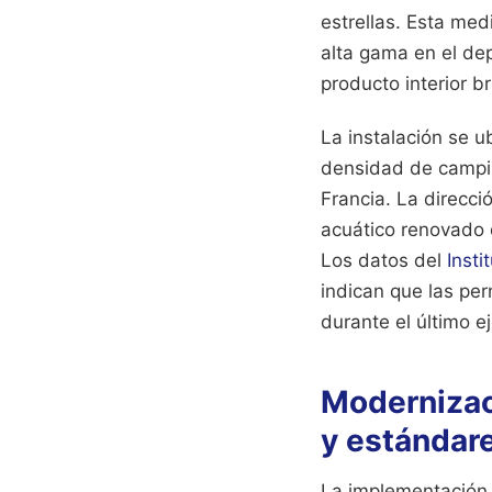
estrellas. Esta me
alta gama en el de
producto interior br
La instalación se u
densidad de campin
Francia. La direcci
acuático renovado 
Los datos del
Insti
indican que las pe
durante el último ej
Modernizac
y estándare
La implementación d