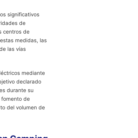
s significativos
oridades de
s centros de
 estas medidas, las
de las vías
léctricos mediante
bjetivo declarado
tes durante su
l fomento de
nto del volumen de