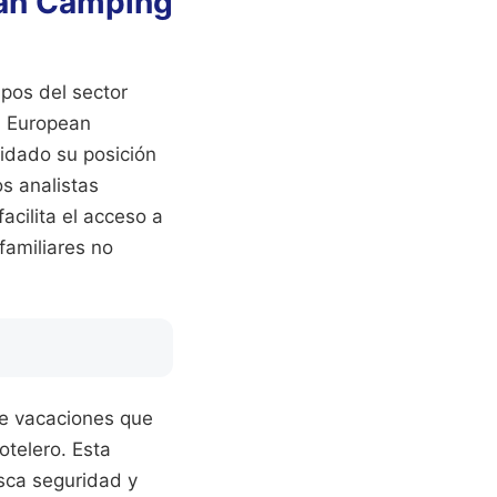
ean Camping
upos del sector
. European
idado su posición
s analistas
acilita el acceso a
familiares no
de vacaciones que
otelero. Esta
usca seguridad y