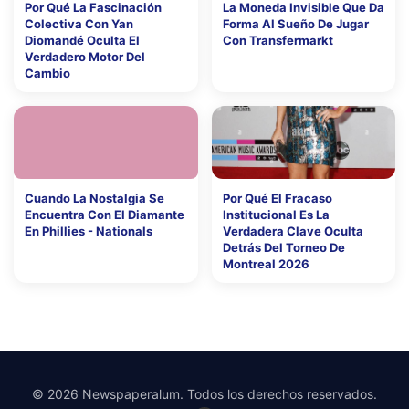
Por Qué La Fascinación
La Moneda Invisible Que Da
Colectiva Con Yan
Forma Al Sueño De Jugar
Diomandé Oculta El
Con Transfermarkt
Verdadero Motor Del
Cambio
Cuando La Nostalgia Se
Por Qué El Fracaso
Encuentra Con El Diamante
Institucional Es La
En Phillies - Nationals
Verdadera Clave Oculta
Detrás Del Torneo De
Montreal 2026
© 2026 Newspaperalum. Todos los derechos reservados.