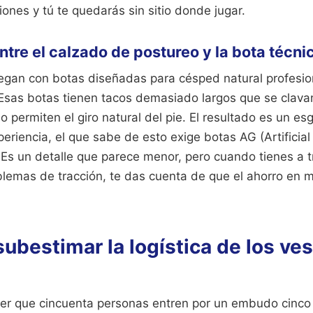
ones y tú te quedarás sin sitio donde jugar.
ntre el calzado de postureo y la bota técni
egan con botas diseñadas para césped natural profesion
. Esas botas tienen tacos demasiado largos que se clava
no permiten el giro natural del pie. El resultado es un es
periencia, el que sabe de esto exige botas AG (Artificia
Es un detalle que parece menor, pero cuando tienes a tr
lemas de tracción, te das cuenta de que el ahorro en m
 subestimar la logística de los ves
r que cincuenta personas entren por un embudo cinco 