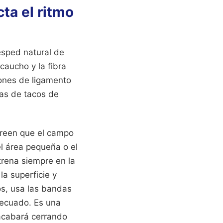
ta el ritmo
ésped natural de
 caucho y la fibra
iones de ligamento
tas de tacos de
Creen que el campo
l área pequeña o el
ntrena siempre en la
a superficie y
ios, usa las bandas
decuado. Es una
 acabará cerrando