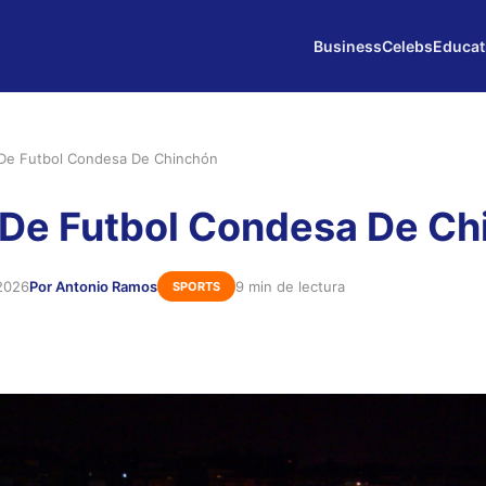
Business
Celebs
Educat
De Futbol Condesa De Chinchón
De Futbol Condesa De Ch
 2026
Por Antonio Ramos
9 min de lectura
SPORTS