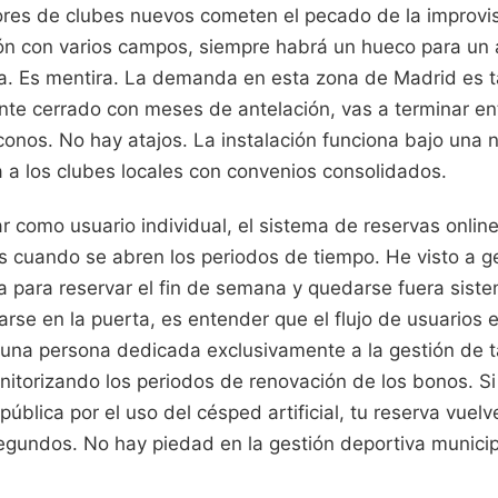
es de clubes nuevos cometen el pecado de la improvis
ción con varios campos, siempre habrá un hueco para un
a. Es mentira. La demanda en esta zona de Madrid es ta
ante cerrado con meses de antelación, vas a terminar e
conos. No hay atajos. La instalación funciona bajo una 
za a los clubes locales con convenios consolidados.
ar como usuario individual, el sistema de reservas online
s cuando se abren los periodos de tiempo. He visto a g
a para reservar el fin de semana y quedarse fuera sist
arse en la puerta, es entender que el flujo de usuarios 
 una persona dedicada exclusivamente a la gestión de t
nitorizando los periodos de renovación de los bonos. Si
ública por el uso del césped artificial, tu reserva vuelv
segundos. No hay piedad en la gestión deportiva municip