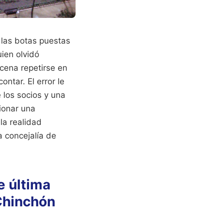
 las botas puestas
uien olvidó
scena repetirse en
tar. El error le
e los socios y una
tionar una
la realidad
 concejalía de
e última
Chinchón