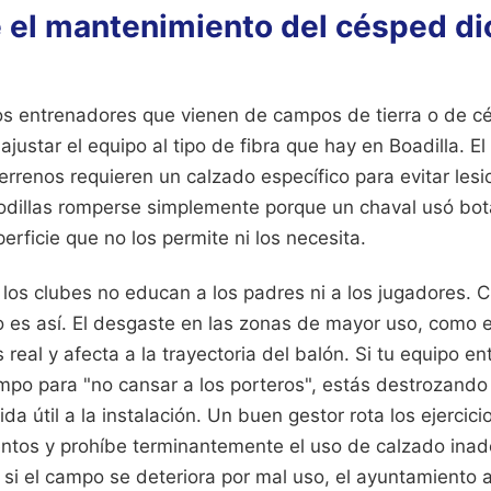
 el mantenimiento del césped dic
 los entrenadores que vienen de campos de tierra o de c
justar el equipo al tipo de fibra que hay en Boadilla. El
terrenos requieren un calzado específico para evitar les
rodillas romperse simplemente porque un chaval usó bo
erficie que no los permite ni los necesita.
 los clubes no educan a los padres ni a los jugadores. 
o es así. El desgaste en las zonas de mayor uso, como e
 real y afecta a la trayectoria del balón. Si tu equipo e
po para "no cansar a los porteros", estás destrozando l
da útil a la instalación. Un buen gestor rota los ejercic
entos y prohíbe terminantemente el uso de calzado ina
: si el campo se deteriora por mal uso, el ayuntamiento