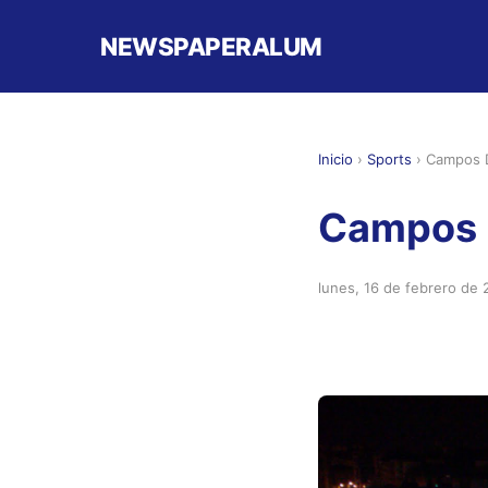
NEWSPAPERALUM
Inicio
›
Sports
›
Campos 
Campos 
lunes, 16 de febrero de