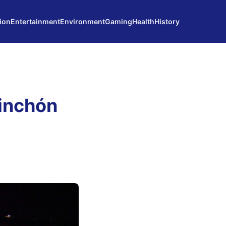
ion
Entertainment
Environment
Gaming
Health
History
inchón