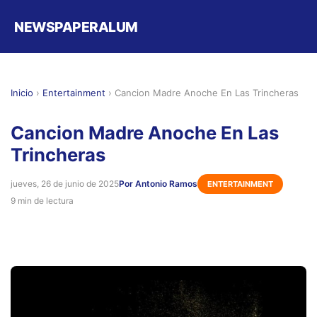
NEWSPAPERALUM
Inicio
›
Entertainment
›
Cancion Madre Anoche En Las Trincheras
Cancion Madre Anoche En Las
Trincheras
jueves, 26 de junio de 2025
Por Antonio Ramos
ENTERTAINMENT
9 min de lectura