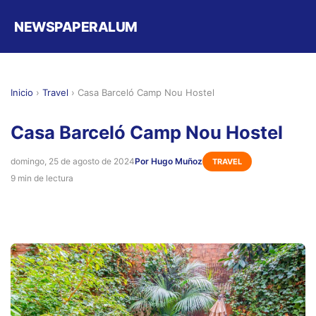
NEWSPAPERALUM
Inicio
›
Travel
›
Casa Barceló Camp Nou Hostel
Casa Barceló Camp Nou Hostel
domingo, 25 de agosto de 2024
Por Hugo Muñoz
TRAVEL
9 min de lectura