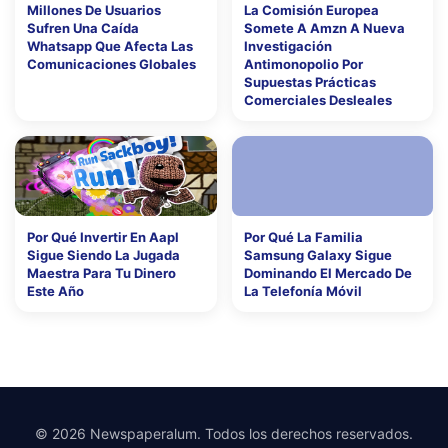
Millones De Usuarios
La Comisión Europea
Sufren Una Caída
Somete A Amzn A Nueva
Whatsapp Que Afecta Las
Investigación
Comunicaciones Globales
Antimonopolio Por
Supuestas Prácticas
Comerciales Desleales
Por Qué Invertir En Aapl
Por Qué La Familia
Sigue Siendo La Jugada
Samsung Galaxy Sigue
Maestra Para Tu Dinero
Dominando El Mercado De
Este Año
La Telefonía Móvil
© 2026 Newspaperalum. Todos los derechos reservados.