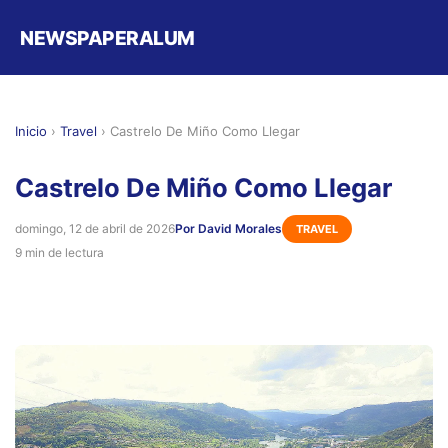
NEWSPAPERALUM
Inicio
›
Travel
›
Castrelo De Miño Como Llegar
Castrelo De Miño Como Llegar
domingo, 12 de abril de 2026
Por David Morales
TRAVEL
9 min de lectura