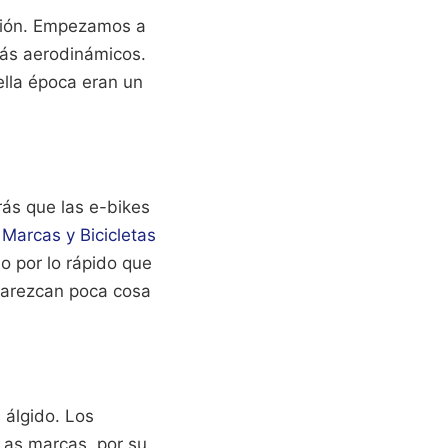
ción. Empezamos a
más aerodinámicos.
ella época eran un
rás que las e-bikes
Marcas y Bicicletas
 por lo rápido que
parezcan poca cosa
 álgido. Los
 Las marcas, por su