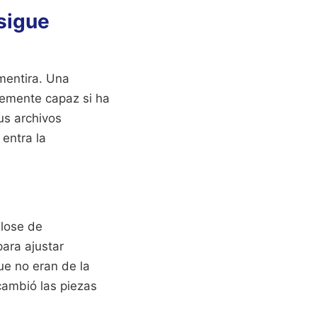
sigue
 mentira. Una
lemente capaz si ha
us archivos
entra la
lose de
ara ajustar
ue no eran de la
 cambió las piezas