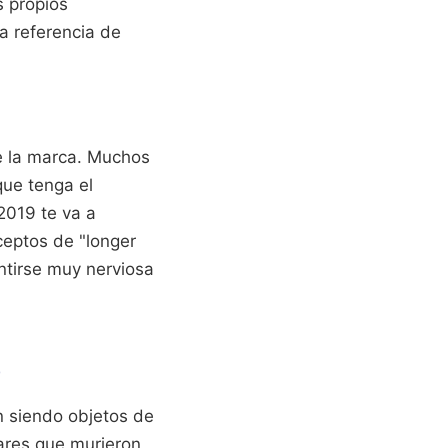
 propios
a referencia de
de la marca. Muchos
que tenga el
2019 te va a
eptos de "longer
entirse muy nerviosa
o
n siendo objetos de
ares que murieron