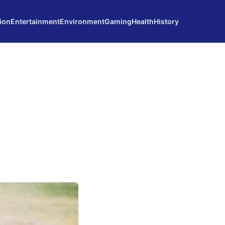
ion
Entertainment
Environment
Gaming
Health
History