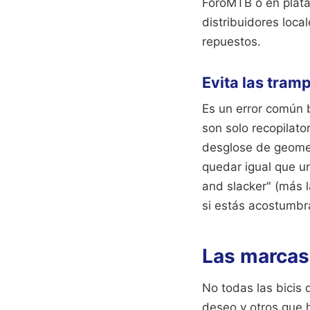
ForoMTB o en plat
distribuidores loca
repuestos.
Evita las tram
Es un error común b
son solo recopilato
desglose de geometr
quedar igual que u
and slacker" (más l
si estás acostumbr
Las marcas
No todas las bicis
deseo y otros que 