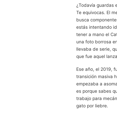
¿Todavía guardas e
Te equivocas. El 
busca componentes
estás intentando id
tener a mano el Ca
una foto borrosa en
llevaba de serie, qu
que fue aquel lanz
Ese año, el 2019, f
transición masiva h
empezaba a asomar 
es porque sabes qu
trabajo para mecán
gato por liebre.