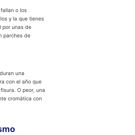
allan o los
los y la que tienes
l por unas de
on parches de
 duran una
ra con el año que
fisura. O peor, una
ante cromática con
ismo