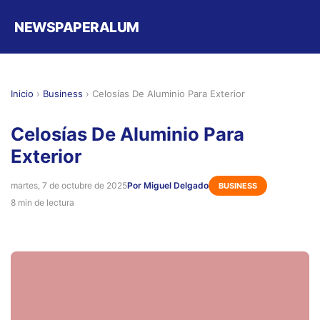
NEWSPAPERALUM
Inicio
›
Business
›
Celosías De Aluminio Para Exterior
Celosías De Aluminio Para
Exterior
martes, 7 de octubre de 2025
Por Miguel Delgado
BUSINESS
8 min de lectura