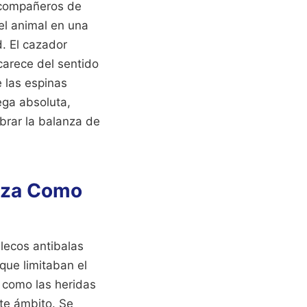
s compañeros de
del animal en una
d. El cazador
carece del sentido
e las espinas
ega absoluta,
ibrar la balanza de
Caza Como
lecos antibalas
que limitaban el
 como las heridas
ste ámbito. Se