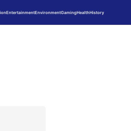
ion
Entertainment
Environment
Gaming
Health
History