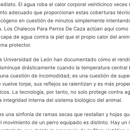
diato. El agua roba el calor corporal veinticinco veces
iento adecuado que proporcionan estas coberturas técnic
ucógeno en cuestión de minutos simplemente intentand
a. Los Chalecos Para Perros De Caza actúan aquí como 
capa de agua contra la piel que el propio calor del anima
ima protector.
la Universidad de León han documentado cómo el rendi
disminuye drásticamente cuando la temperatura central
 una cuestión de incomodidad; es una cuestión de super
e vuelve torpe, sus reflejos se ralentizan y es más prope
cos. La tecnología, por tanto, no solo protege contra a
a integridad interna del sistema biológico del animal.
es una sinfonía de ramas secas que restallan y hojas qu
el movimiento de un perro equipado es distinto. Hay un 