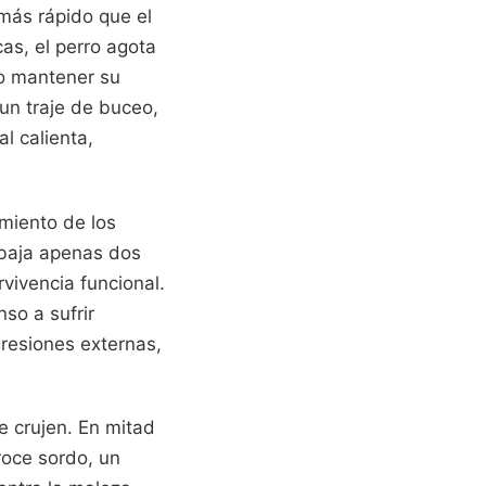
 más rápido que el
as, el perro agota
o mantener su
un traje de buceo,
l calienta,
miento de los
 baja apenas dos
vivencia funcional.
nso a sufrir
gresiones externas,
e crujen. En mitad
roce sordo, un