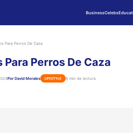
Business
Celebs
Educat
os Para Perros De Caza
 Para Perros De Caza
2024
Por David Morales
8 min de lectura
LIFESTYLE