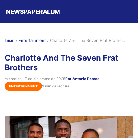
NEWSPAPERALUM
Inicio
›
Entertainment
›
Charlotte And The Seven Frat Brothers
Charlotte And The Seven Frat
Brothers
miércoles, 17 de diciembre de 2025
Por Antonio Ramos
9 min de lectura
ENTERTAINMENT