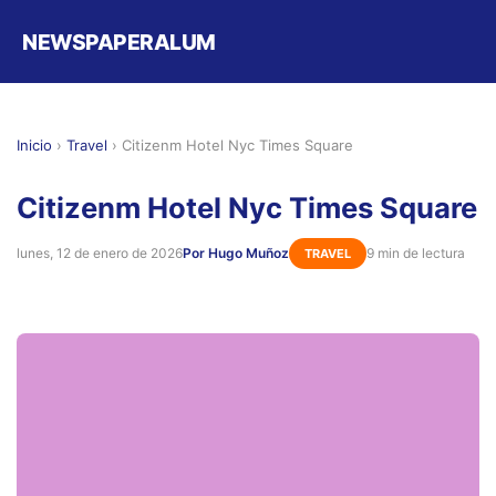
NEWSPAPERALUM
Inicio
›
Travel
›
Citizenm Hotel Nyc Times Square
Citizenm Hotel Nyc Times Square
lunes, 12 de enero de 2026
Por Hugo Muñoz
9 min de lectura
TRAVEL