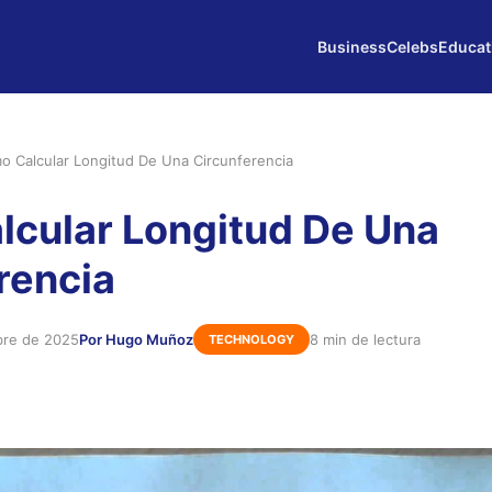
Business
Celebs
Educat
o Calcular Longitud De Una Circunferencia
cular Longitud De Una
rencia
bre de 2025
Por Hugo Muñoz
8 min de lectura
TECHNOLOGY