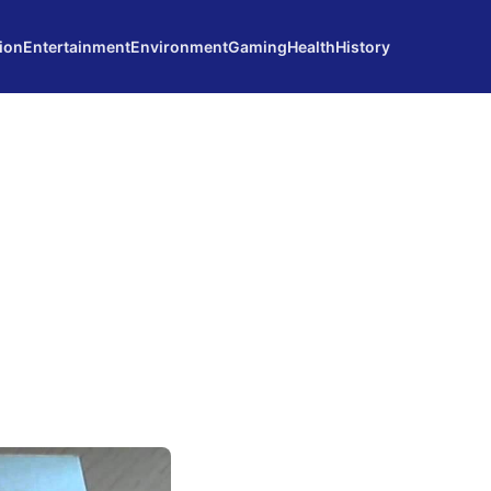
ion
Entertainment
Environment
Gaming
Health
History