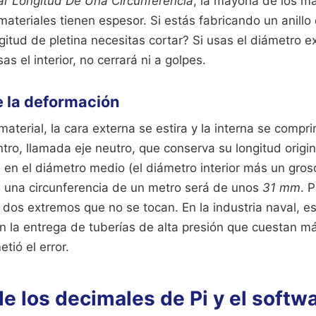
r Longitud De Una Circunferencia
, la mayoría de los m
ateriales tienen espesor. Si estás fabricando un anill
itud de pletina necesitas cortar? Si usas el diámetro ext
as el interior, no cerrará ni a golpes.
de la deformación
terial, la cara externa se estira y la interna se compri
ntro, llamada eje neutro, que conserva su longitud origina
en el diámetro medio (el diámetro interior más un groso
 una circunferencia de un metro será de unos
31 mm
. 
 dos extremos que no se tocan. En la industria naval, e
n la entrega de tuberías de alta presión que cuestan m
tió el error.
e los decimales de Pi y el softw