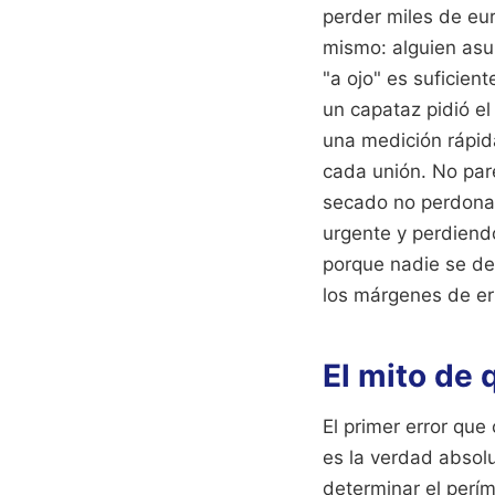
perder miles de eur
mismo: alguien asum
"a ojo" es suficien
un capataz pidió e
una medición rápid
cada unión. No par
secado no perdona. 
urgente y perdiendo
porque nadie se d
los márgenes de erro
El mito de 
El primer error qu
es la verdad absolu
determinar el perí