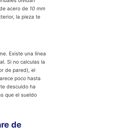
anuales olvidan
o de acero de
10 mm
erior, la pieza te
me. Existe una línea
l. Si no calculas la
r de pared), el
Parece poco hasta
ste descuido ha
ás que el sueldo
are de