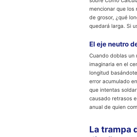
sobre
Como Calcula
mencionar que los m
de grosor, ¿qué long
quedará larga. Si us
El eje neutro 
Cuando doblas un ma
imaginaria en el ce
longitud basándote 
error acumulado en
que intentas soldar
causado retrasos e
anual de quien come
La trampa d