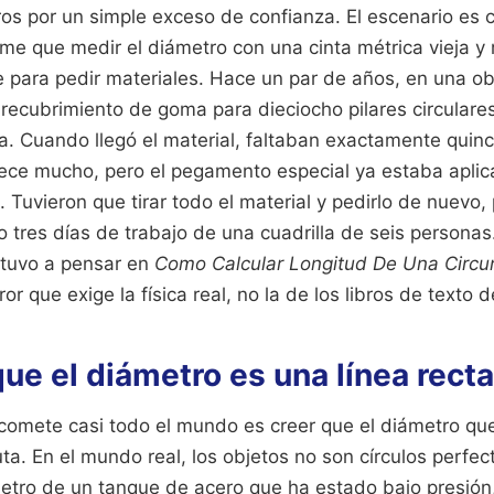
os por un simple exceso de confianza. El escenario es c
e que medir el diámetro con una cinta métrica vieja y m
te para pedir materiales. Hace un par de años, en una obr
l recubrimiento de goma para dieciocho pilares circular
a. Cuando llegó el material, faltaban exactamente quin
ece mucho, pero el pegamento especial ya estaba aplic
Tuvieron que tirar todo el material y pedirlo de nuevo
 tres días de trabajo de una cuadrilla de seis personas
etuvo a pensar en
Como Calcular Longitud De Una Circu
r que exige la física real, no la de los libros de texto d
que el diámetro es una línea rect
e comete casi todo el mundo es creer que el diámetro q
ta. En el mundo real, los objetos no son círculos perfect
metro de un tanque de acero que ha estado bajo presión