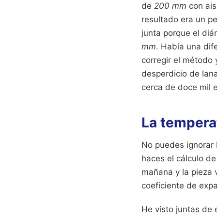
de
200 mm
con ais
resultado era un p
junta porque el diá
mm
. Había una di
corregir el método 
desperdicio de lan
cerca de doce mil e
La tempera
No puedes ignorar l
haces el cálculo d
mañana y la pieza 
coeficiente de expa
He visto juntas de 