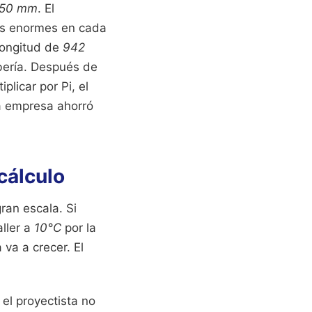
50 mm
. El
ozos enormes en cada
 longitud de
942
bería. Después de
licar por Pi, el
 empresa ahorró
.
cálculo
ran escala. Si
ller a
10°C
por la
 va a crecer. El
el proyectista no