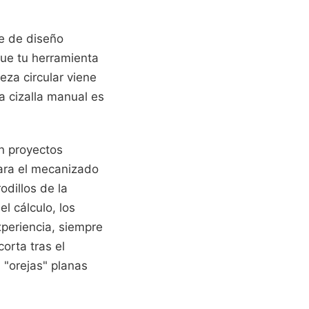
e de diseño
que tu herramienta
eza circular viene
a cizalla manual es
n proyectos
para el mecanizado
odillos de la
l cálculo, los
xperiencia, siempre
orta tras el
 "orejas" planas