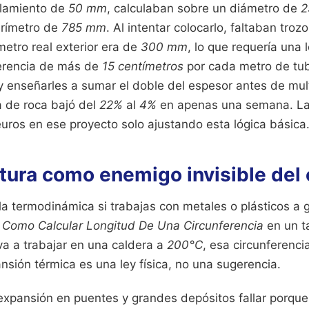
lamiento de
50 mm
, calculaban sobre un diámetro de
2
erímetro de
785 mm
. Al intentar colocarlo, faltaban tr
metro real exterior era de
300 mm
, lo que requería una
ferencia de más de
15 centímetros
por cada metro de tu
y enseñarles a sumar el doble del espesor antes de multip
a de roca bajó del
22%
al
4%
en apenas una semana. La
uros en ese proyecto solo ajustando esta lógica básica
tura como enemigo invisible del 
a termodinámica si trabajas con metales o plásticos a g
e
Como Calcular Longitud De Una Circunferencia
en un ta
va a trabajar en una caldera a
200°C
, esa circunferencia
nsión térmica es una ley física, no una sugerencia.
expansión en puentes y grandes depósitos fallar porque 