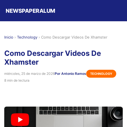
NEWSPAPERALUM
Inicio
›
Technology
›
Como Descargar Videos De Xhamster
Como Descargar Videos De
Xhamster
miércoles, 25 de marzo de 2026
Por Antonio Ramos
TECHNOLOGY
8 min de lectura