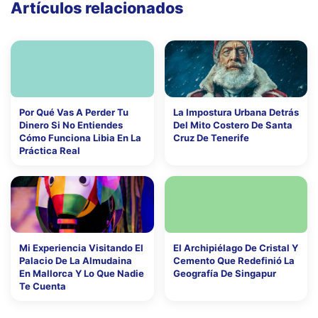
Artículos relacionados
Por Qué Vas A Perder Tu
La Impostura Urbana Detrás
Dinero Si No Entiendes
Del Mito Costero De Santa
Cómo Funciona Libia En La
Cruz De Tenerife
Práctica Real
Mi Experiencia Visitando El
El Archipiélago De Cristal Y
Palacio De La Almudaina
Cemento Que Redefinió La
En Mallorca Y Lo Que Nadie
Geografía De Singapur
Te Cuenta