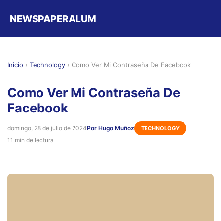
NEWSPAPERALUM
Inicio
›
Technology
›
Como Ver Mi Contraseña De Facebook
Como Ver Mi Contraseña De
Facebook
domingo, 28 de julio de 2024
Por Hugo Muñoz
TECHNOLOGY
11 min de lectura