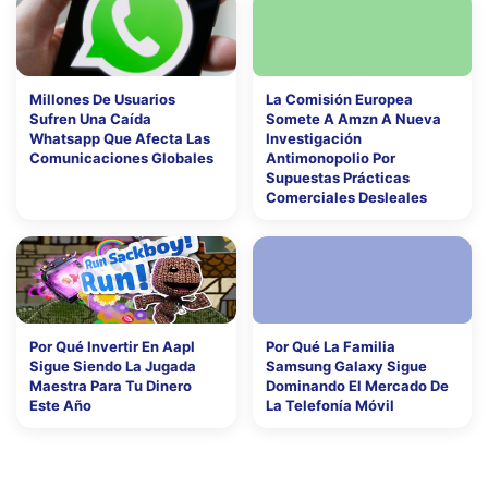
Millones De Usuarios
La Comisión Europea
Sufren Una Caída
Somete A Amzn A Nueva
Whatsapp Que Afecta Las
Investigación
Comunicaciones Globales
Antimonopolio Por
Supuestas Prácticas
Comerciales Desleales
Por Qué Invertir En Aapl
Por Qué La Familia
Sigue Siendo La Jugada
Samsung Galaxy Sigue
Maestra Para Tu Dinero
Dominando El Mercado De
Este Año
La Telefonía Móvil