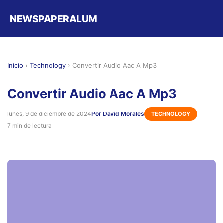
NEWSPAPERALUM
Inicio
›
Technology
›
Convertir Audio Aac A Mp3
Convertir Audio Aac A Mp3
lunes, 9 de diciembre de 2024
Por David Morales
TECHNOLOGY
7 min de lectura