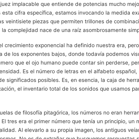
 juez implacable que entiende de potencias mucho mejo
esta cifra específica, estamos invocando la medida ex
s veintisiete piezas que permiten trillones de combinac
 la complejidad nace de una raíz asombrosamente simp
 el crecimiento exponencial ha definido nuestra era, pe
za de los exponentes bajos, donde todavía podemos visua
número que el ojo humano puede contar sin perderse, pe
mensidad. Es el número de letras en el alfabeto español
 de significados posibles. Es, en esencia, la caja de he
ción, el inventario total de los sonidos que usamos par
uelas de filosofía pitagórica, los números no eran herra
l tres era el primer número que tenía un principio, un m
talidad. Al elevarlo a su propia imagen, los antiguos veí
 cosmos. No es de extrañar que busquemos respuestas 