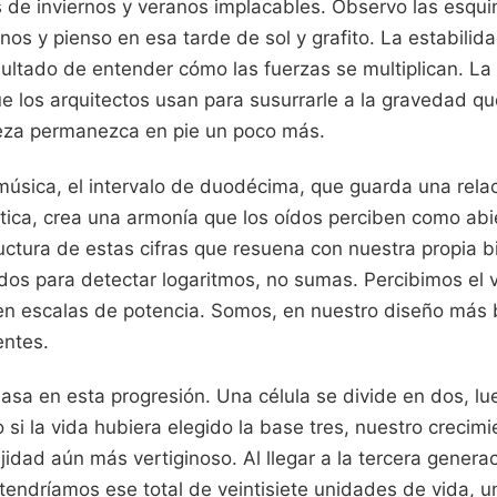
de inviernos y veranos implacables. Observo las esqu
nos y pienso en esa tarde de sol y grafito. La estabilid
sultado de entender cómo las fuerzas se multiplican. La 
ue los arquitectos usan para susurrarle a la gravedad q
leza permanezca en pie un poco más.
música, el intervalo de duodécima, que guarda una relac
ca, crea una armonía que los oídos perciben como abiert
uctura de estas cifras que resuena con nuestra propia b
dos para detectar logaritmos, no sumas. Percibimos el 
uz en escalas de potencia. Somos, en nuestro diseño más
entes.
sa en esta progresión. Una célula se divide en dos, lu
 si la vida hubiera elegido la base tres, nuestro crecimi
jidad aún más vertiginoso. Al llegar a la tercera generac
 tendríamos ese total de veintisiete unidades de vida, u