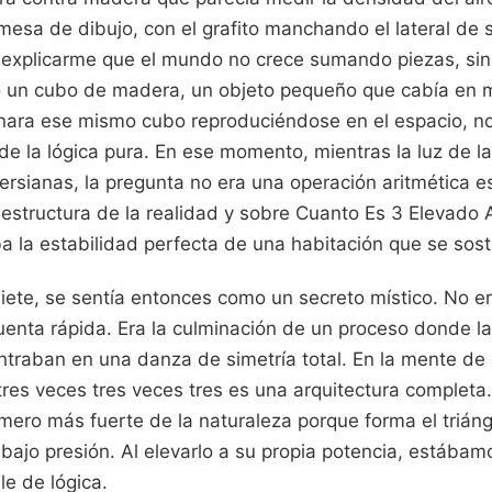
 mesa de dibujo, con el grafito manchando el lateral de
 explicarme que el mundo no crece sumando piezas, sin
un cubo de madera, un objeto pequeño que cabía en mi 
nara ese mismo cubo reproduciéndose en el espacio, no 
de la lógica pura. En ese momento, mientras la luz de l
 persianas, la pregunta no era una operación aritmética e
 estructura de la realidad y sobre Cuanto Es 3 Elevado A
a la estabilidad perfecta de una habitación que se sost
siete, se sentía entonces como un secreto místico. No e
uenta rápida. Era la culminación de un proceso donde la
traban en una danza de simetría total. En la mente de u
tres veces tres veces tres es una arquitectura completa
úmero más fuerte de la naturaleza porque forma el triáng
bajo presión. Al elevarlo a su propia potencia, estába
le de lógica.