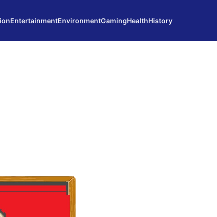
ion
Entertainment
Environment
Gaming
Health
History