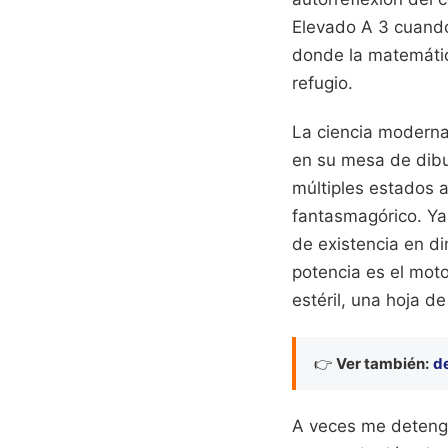
Elevado A 3 cuand
donde la matemátic
refugio.
La ciencia moderna
en su mesa de dibuj
múltiples estados a
fantasmagórico. Ya
de existencia en d
potencia es el moto
estéril, una hoja de
👉
Ver también:
de
A veces me detengo