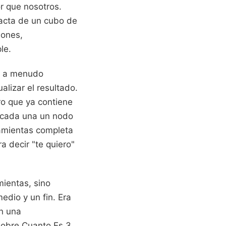
r que nosotros.
acta de un cubo de
iones,
le.
ro a menudo
lizar el resultado.
ro que ya contiene
, cada una un nodo
rramientas completa
a decir "te quiero"
mientas, sino
edio y un fin. Era
an una
sobre Cuanto Es 3