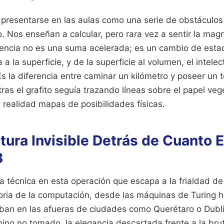
e presentarse en las aulas como una serie de obstáculos
eo. Nos enseñan a calcular, pero rara vez a sentir la mag
tencia no es una suma acelerada; es un cambio de est
 a la superficie, y de la superficie al volumen, el intel
Es la diferencia entre caminar un kilómetro y poseer un te
tras el grafito seguía trazando líneas sobre el papel ve
 realidad mapas de posibilidades físicas.
tura Invisible Detrás de Cuanto E
3
a técnica en esta operación que escapa a la frialdad de 
oria de la computación, desde las máquinas de Turing h
an en las afueras de ciudades como Querétaro o Dublín
ino no tomado, la elegancia descartada frente a la brut