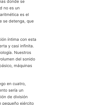
inas donde se
ad no es un
aritmética es el
ue se detenga, que
ión íntima con esta
a y casi infinita.
iología. Nuestros
volumen del sonido
 básico, máquinas
ego en cuatro,
ento sería un
ión de división
n pequeño ejército