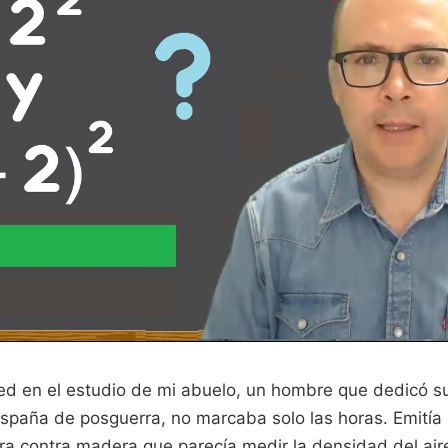
ared en el estudio de mi abuelo, un hombre que dedicó su
España de posguerra, no marcaba solo las horas. Emitía
a contra madera que parecía medir la densidad del air