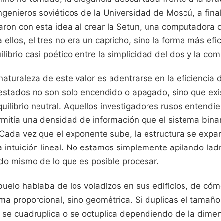
ingenieros soviéticos de la Universidad de Moscú, a fina
aron con esta idea al crear la Setun, una computadora 
a ellos, el tres no era un capricho, sino la forma más ef
librio casi poético entre la simplicidad del dos y la com
naturaleza de este valor es adentrarse en la eficiencia d
s estados no son solo encendido o apagado, sino que exi
equilibrio neutral. Aquellos investigadores rusos entendi
mitía una densidad de información que el sistema binari
Cada vez que el exponente sube, la estructura se exp
 intuición lineal. No estamos simplemente apilando ladr
ido mismo de lo que es posible procesar.
uelo hablaba de los voladizos en sus edificios, de cóm
rma proporcional, sino geométrica. Si duplicas el tamaño
 se cuadruplica o se octuplica dependiendo de la dimens