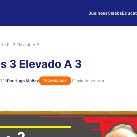
Business
Celebs
Educat
nto Es 3 Elevado A 3
s 3 Elevado A 3
2026
Por Hugo Muñoz
12 min de lectura
TECHNOLOGY