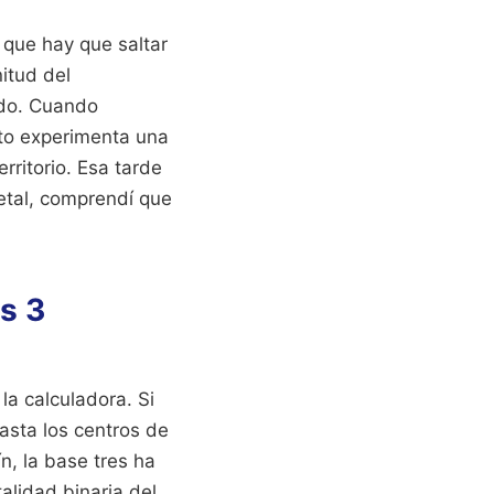
 que hay que saltar
nitud del
ado. Cuando
ecto experimenta una
rritorio. Esa tarde
getal, comprendí que
s 3
la calculadora. Si
asta los centros de
, la base tres ha
alidad binaria del