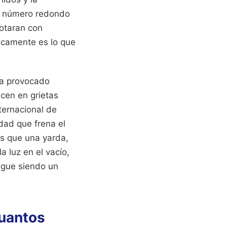
n número redondo
lotaran con
ficamente es lo que
ha provocado
ucen en grietas
ternacional de
dad que frena el
s que una yarda,
a luz en el vacío,
igue siendo un
Cuantos