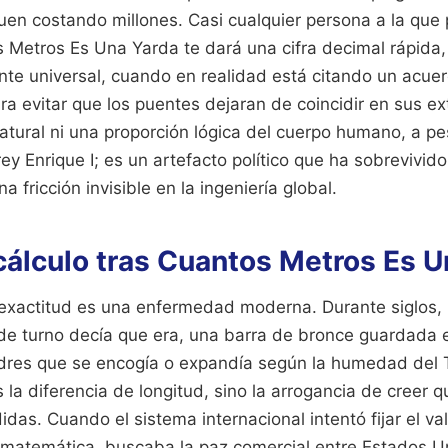
uen costando millones. Casi cualquier persona a la que 
s Metros Es Una Yarda te dará una cifra decimal rápida
te universal, cuando en realidad está citando un acue
ra evitar que los puentes dejaran de coincidir en sus e
tural ni una proporción lógica del cuerpo humano, a pe
rey Enrique I; es un artefacto político que ha sobrevivid
 fricción invisible en la ingeniería global.
 cálculo tras Cuantos Metros Es 
 exactitud es una enfermedad moderna. Durante siglos, 
de turno decía que era, una barra de bronce guardada 
dres que se encogía o expandía según la humedad del 
 la diferencia de longitud, sino la arrogancia de creer q
das. Cuando el sistema internacional intentó fijar el val
matemática, buscaba la paz comercial entre Estados Un