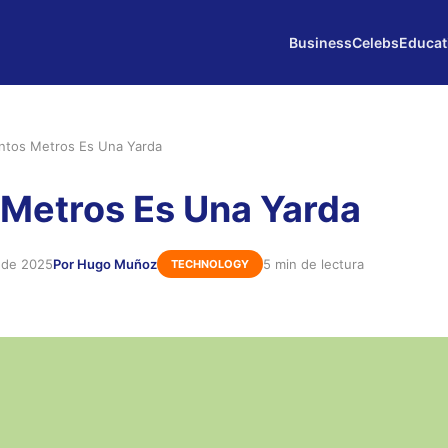
Business
Celebs
Educat
ntos Metros Es Una Yarda
Metros Es Una Yarda
 de 2025
Por Hugo Muñoz
5 min de lectura
TECHNOLOGY