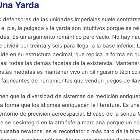
Una Yarda
s defensores de las unidades imperiales suele centrarse
l pie, la pulgada y la yarda son intuitivos porque se re
des. Es un argumento romántico pero vacío. No hay nada
dividir por treinta y seis para llegar a la base inferior. 
ide en su estructura decimal, que replica la forma en 
casi todas las demás facetas de la existencia. Mantener
 estas medidas es mantener vivo un bilingüismo técnico 
s fabricantes de herramientas que venden juegos de lla
nen que la diversidad de sistemas de medición enriquec
a forma que los idiomas enriquecen la literatura. Es un
entorno de precisión aeroespacial. El caso de la sonda
ue se desintegró en la atmósfera marciana porque un equ
o usaba newtons, es el recordatorio más caro de la hist
las es un peligro público. No es una cuestión de prefer