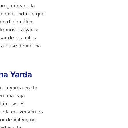
preguntes en la
, convencida de que
rdo diplomático
xtremos. La yarda
sar de los mitos
o a base de inercia
Una Yarda
una yarda era lo
en una caja
Támesis. El
ue la conversión es
or definitivo, no
idos y la