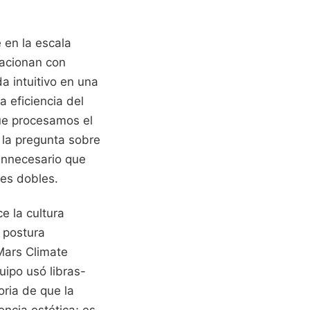
 en la escala
lacionan con
 intuitivo en una
La eficiencia del
que procesamos el
 la pregunta sobre
innecesario que
ves dobles.
e la cultura
a postura
 Mars Climate
ipo usó libras-
oria de que la
encia estética; es