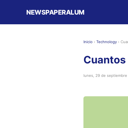
NEWSPAPERALUM
Inicio
›
Technology
›
Cua
Cuantos 
lunes, 29 de septiembre