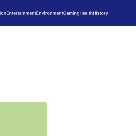
ion
Entertainment
Environment
Gaming
Health
History