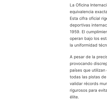
La Oficina Interna
equivalencia exact
Esta cifra oficial r
deportivas internac
1959. El cumplimien
operan bajo los es
la uniformidad técn
A pesar de la preci
provocando discrepa
países que utilizan
todas las pistas d
validar récords mun
rigurosos para evit
élite.