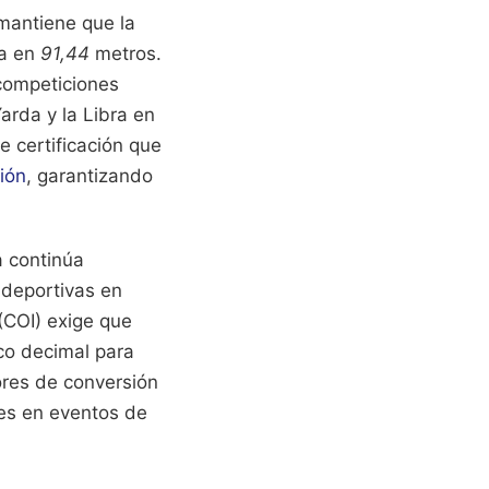
mantiene que la
ja en
91,44
metros.
s competiciones
arda y la Libra en
e certificación que
ión
, garantizando
a continúa
 deportivas en
 (COI) exige que
co decimal para
ores de conversión
les en eventos de