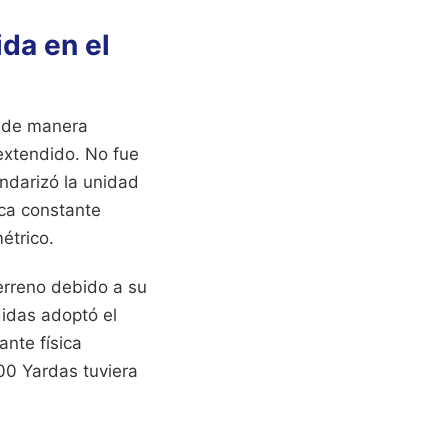
da en el
a de manera
 extendido. No fue
ndarizó la unidad
ica constante
étrico.
erreno debido a su
idas adoptó el
nte física
00 Yardas tuviera
.