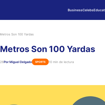
Business
Celebs
Educat
Metros Son 100 Yardas
Metros Son 100 Yardas
026
Por Miguel Delgado
10 min de lectura
SPORTS