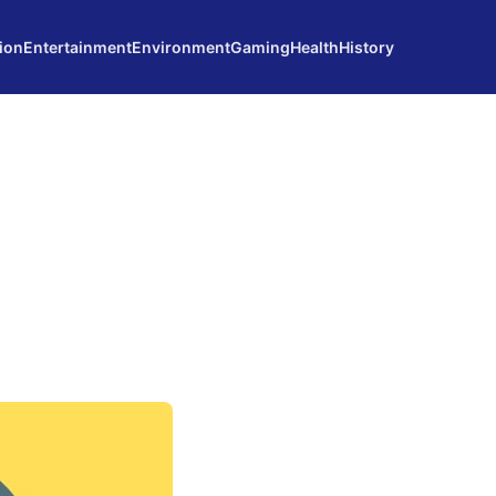
ion
Entertainment
Environment
Gaming
Health
History