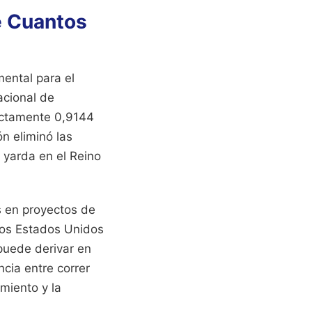
e Cuantos
mental para el
acional de
actamente 0,9144
n eliminó las
 yarda en el Reino
s en proyectos de
 los Estados Unidos
puede derivar en
ncia entre correr
amiento y la