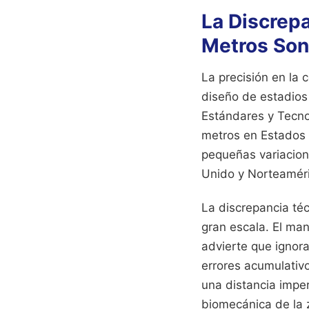
La Discrep
Metros Son
La precisión en la 
diseño de estadios 
Estándares y Tecno
metros en Estados 
pequeñas variacione
Unido y Norteaméri
La discrepancia té
gran escala. El ma
advierte que ignor
errores acumulativos
una distancia imper
biomecánica de la