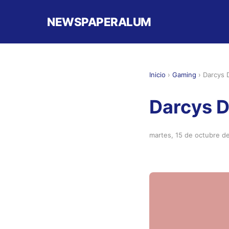
NEWSPAPERALUM
Inicio
›
Gaming
›
Darcys 
Darcys 
martes, 15 de octubre d