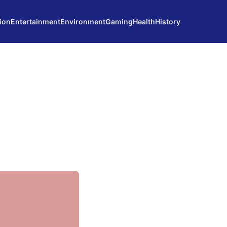
ion
Entertainment
Environment
Gaming
Health
History