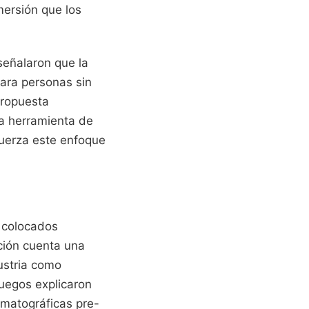
mersión que los
señalaron que la
para personas sin
propuesta
na herramienta de
efuerza este enfoque
s colocados
ción cuenta una
dustria como
juegos explicaron
ematográficas pre-