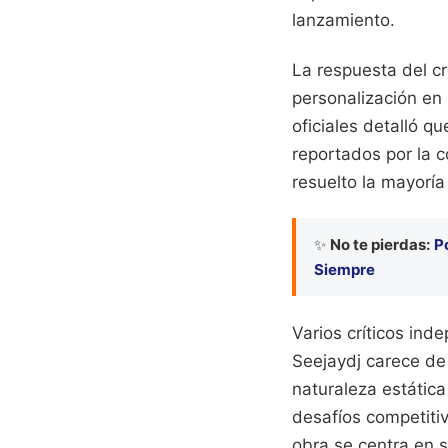
lanzamiento.
La respuesta del c
personalización en
oficiales detalló q
reportados por la 
resuelto la mayorí
✨
No te pierdas:
P
Siempre
Varios críticos in
Seejaydj carece de
naturaleza estátic
desafíos competiti
obra se centra en s