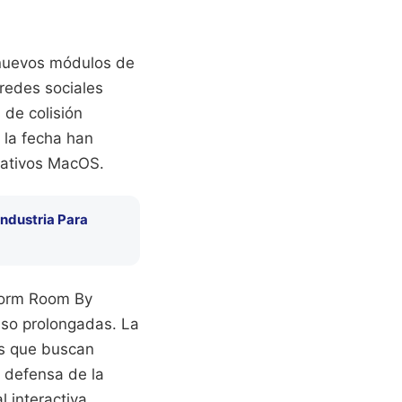
r nuevos módulos de
redes sociales
 de colisión
 la fecha han
rativos MacOS.
Industria Para
 Dorm Room By
uso prolongadas. La
os que buscan
a defensa de la
l interactiva.