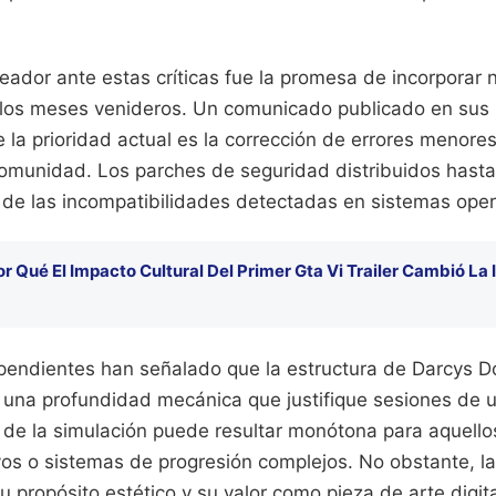
reador ante estas críticas fue la promesa de incorpora
 los meses venideros. Un comunicado publicado en sus 
ue la prioridad actual es la corrección de errores menores
comunidad. Los parches de seguridad distribuidos hasta
a de las incompatibilidades detectadas en sistemas ope
or Qué El Impacto Cultural Del Primer Gta Vi Trailer Cambió La 
dependientes han señalado que la estructura de Darcys
 una profundidad mecánica que justifique sesiones de 
a de la simulación puede resultar monótona para aquell
vos o sistemas de progresión complejos. No obstante, l
u propósito estético y su valor como pieza de arte digita