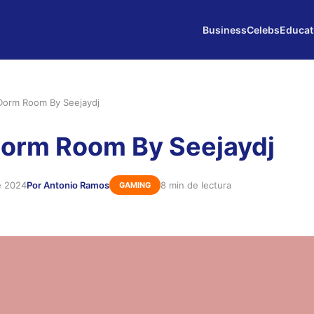
Business
Celebs
Educat
Dorm Room By Seejaydj
Dorm Room By Seejaydj
e 2024
Por Antonio Ramos
8 min de lectura
GAMING