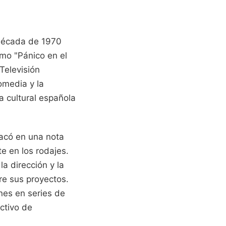
 década de 1970
omo "Pánico en el
Televisión
omedia y la
ia cultural española
acó en una nota
e en los rodajes.
a dirección y la
re sus proyectos.
nes en series de
ctivo de