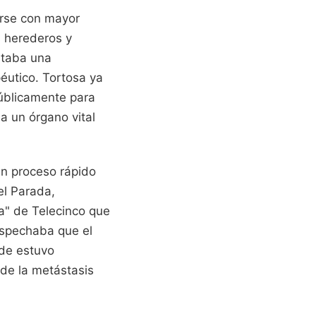
arse con mayor
s herederos y
ntaba una
péutico. Tortosa ya
úblicamente para
a un órgano vital
un proceso rápido
el Parada,
ta" de Telecinco que
sospechaba que el
nde estuvo
 de la metástasis