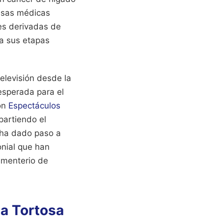
usas médicas
es derivadas de
ta sus etapas
televisión desde la
esperada para el
ión
Espectáculos
partiendo el
l ha dado paso a
onial que han
ementerio de
ia Tortosa