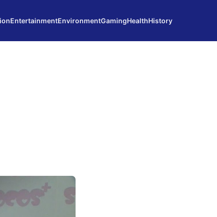
ion
Entertainment
Environment
Gaming
Health
History