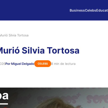
Business
Celebs
Educat
urió Silvia Tortosa
urió Silvia Tortosa
2026
Por Miguel Delgado
8 min de lectura
CELEBS