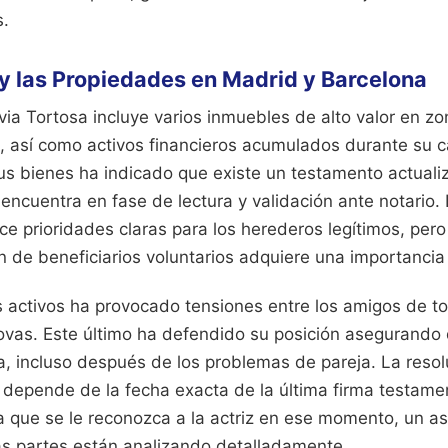
s.
y las Propiedades en Madrid y Barcelona
lvia Tortosa incluye varios inmuebles de alto valor en z
, así como activos financieros acumulados durante su ca
us bienes ha indicado que existe un testamento actual
e encuentra en fase de lectura y validación ante notario.
e prioridades claras para los herederos legítimos, per
ón de beneficiarios voluntarios adquiere una importanci
 activos ha provocado tensiones entre los amigos de to
novas. Este último ha defendido su posición asegurando
ia, incluso después de los problemas de pareja. La reso
 depende de la fecha exacta de la última firma testamen
a que se le reconozca a la actriz en ese momento, un a
 partes están analizando detalladamente.