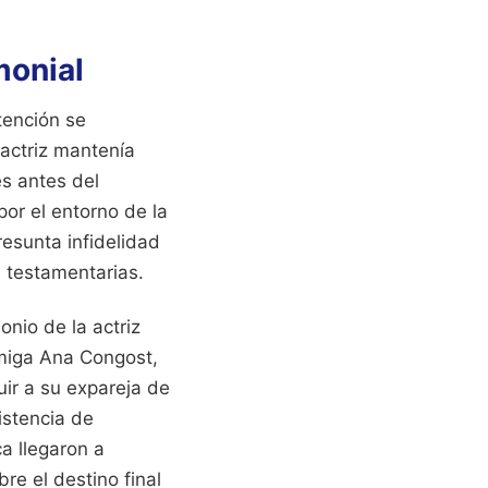
monial
tención se
 actriz mantenía
s antes del
por el entorno de la
resunta infidelidad
s testamentarias.
nio de la actriz
amiga Ana Congost,
uir a su expareja de
istencia de
a llegaron a
re el destino final