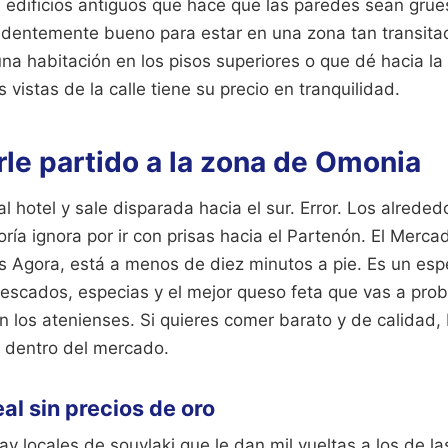
 edificios antiguos que hace que las paredes sean grues
ndentemente bueno para estar en una zona tan transitada
una habitación en los pisos superiores o que dé hacia la 
 vistas de la calle tiene su precio en tranquilidad.
le partido a la zona de Omonia
l hotel y sale disparada hacia el sur. Error. Los alred
ría ignora por ir con prisas hacia el Partenón. El Merca
s Agora, está a menos de diez minutos a pie. Es un esp
escados, especias y el mejor queso feta que vas a proba
 los atenienses. Si quieres comer barato y de calidad,
 dentro del mercado.
al sin precios de oro
ay locales de souvlaki que le dan mil vueltas a los de las