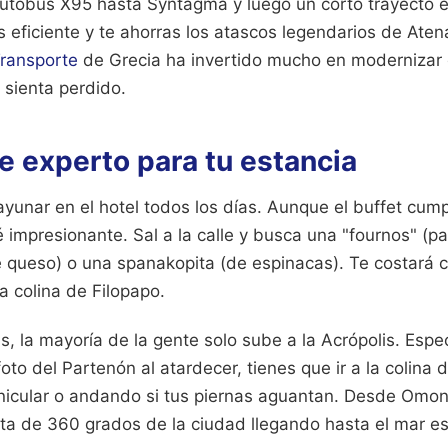
autobús X95 hasta Syntagma y luego un corto trayecto e
es eficiente y te ahorras los atascos legendarios de Aten
Transporte
de Grecia ha invertido mucho en modernizar 
e sienta perdido.
e experto para tu estancia
ayunar en el hotel todos los días. Aunque el buffet cump
é impresionante. Sal a la calle y busca una "fournos" (p
de queso) o una spanakopita (de espinacas). Te costará c
la colina de Filopapo.
, la mayoría de la gente solo sube a la Acrópolis. Espec
foto del Partenón al atardecer, tienes que ir a la colina
nicular o andando si tus piernas aguantan. Desde Omon
sta de 360 grados de la ciudad llegando hasta el mar es