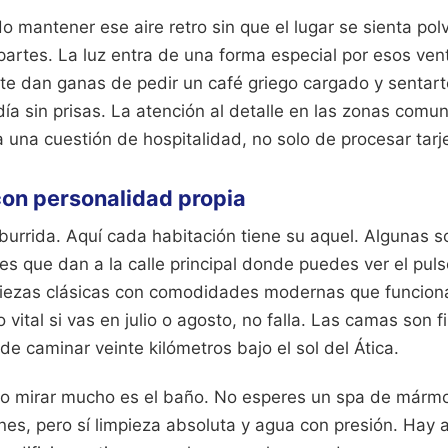
o mantener ese aire retro sin que el lugar se sienta pol
artes. La luz entra de una forma especial por esos vent
 te dan ganas de pedir un café griego cargado y sentarte
 día sin prisas. La atención al detalle en las zonas com
a una cuestión de hospitalidad, no solo de procesar tarj
con personalidad propia
aburrida. Aquí cada habitación tiene su aquel. Algunas 
es que dan a la calle principal donde puedes ver el puls
piezas clásicas con comodidades modernas que funcionan
 vital si vas en julio o agosto, no falla. Las camas son f
e caminar veinte kilómetros bajo el sol del Ática.
lo mirar mucho es el baño. No esperes un spa de mármo
nes, pero sí limpieza absoluta y agua con presión. Hay a