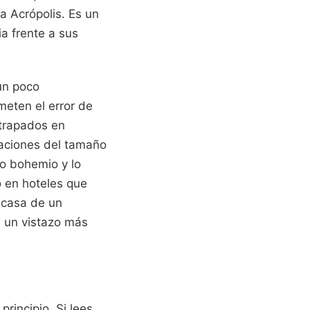
a Acrópolis. Es un
ia frente a sus
 un poco
meten el error de
atrapados en
taciones del tamaño
lo bohemio y lo
o en hoteles que
a casa de un
 un vistazo más
rincipio. Si lees