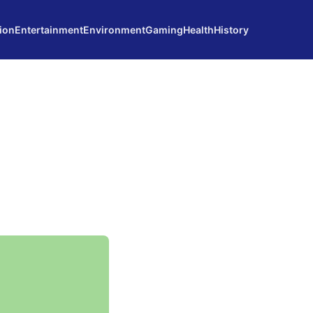
ion
Entertainment
Environment
Gaming
Health
History