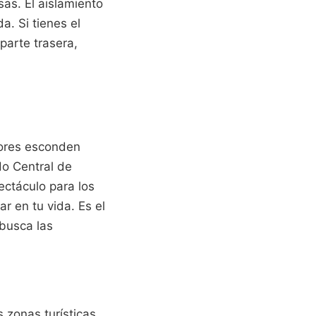
as. El aislamiento
. Si tienes el
parte trasera,
edores esconden
do Central de
ectáculo para los
r en tu vida. Es el
 busca las
 zonas turísticas.