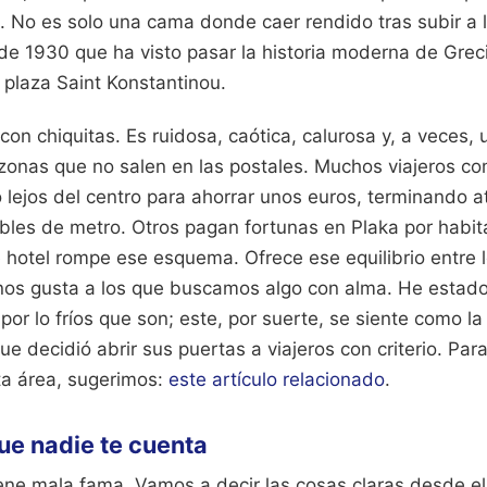
o. No es solo una cama donde caer rendido tras subir a l
 de 1930 que ha visto pasar la historia moderna de Grec
a plaza Saint Konstantinou.
on chiquitas. Es ruidosa, caótica, calurosa y, a veces,
zonas que no salen en las postales. Muchos viajeros co
 lejos del centro para ahorrar unos euros, terminando 
ables de metro. Otros pagan fortunas en Plaka por habi
 hotel rompe ese esquema. Ofrece ese equilibrio entre 
 nos gusta a los que buscamos algo con alma. He estad
por lo fríos que son; este, por suerte, se siente como l
ue decidió abrir sus puertas a viajeros con criterio.
Para
ta área, sugerimos:
este artículo relacionado
.
ue nadie te cuenta
ne mala fama. Vamos a decir las cosas claras desde el p