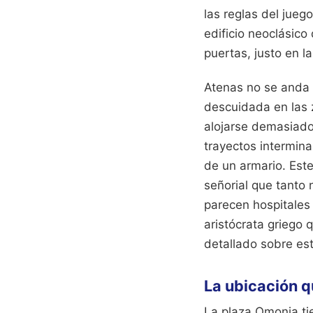
las reglas del jueg
edificio neoclásico
puertas, justo en l
Atenas no se anda c
descuidada en las 
alojarse demasiado
trayectos intermin
de un armario. Este
señorial que tanto
parecen hospitales 
aristócrata griego q
detallado sobre es
La ubicación q
La plaza Omonia tie