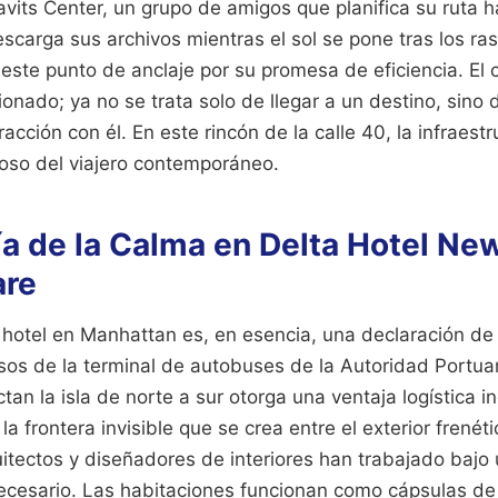
avits Center, un grupo de amigos que planifica su ruta h
scarga sus archivos mientras el sol se pone tras los ra
 este punto de anclaje por su promesa de eficiencia. El 
nado; ya no se trata solo de llegar a un destino, sino
eracción con él. En este rincón de la calle 40, la infraest
ioso del viajero contemporáneo.
a de la Calma en Delta Hotel Ne
are
 hotel en Manhattan es, en esencia, una declaración de 
os de la terminal de autobuses de la Autoridad Portuari
an la isla de norte a sur otorga una ventaja logística in
la frontera invisible que se crea entre el exterior frenétic
itectos y diseñadores de interiores han trabajado bajo
necesario. Las habitaciones funcionan como cápsulas de