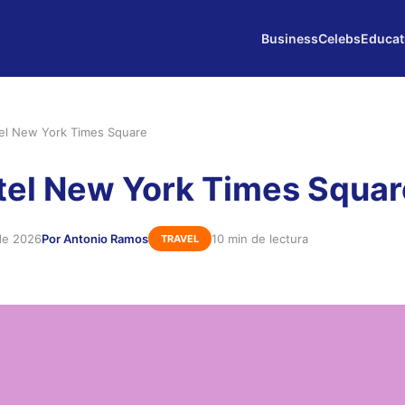
Business
Celebs
Educat
tel New York Times Square
tel New York Times Squar
de 2026
Por Antonio Ramos
10 min de lectura
TRAVEL