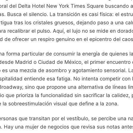
mbral del Delta Hotel New York Times Square buscando 
s. Busca el silencio. La transición es casi física: el est
igua tras los cristales gruesos, dejando paso a una ca
a recalibrar el pulso. Aquí, el lujo no se mide en dorad
d de ofrecer un respiro genuino en el epicentro del caos
a forma particular de consumir la energía de quienes la
a desde Madrid o Ciudad de México, el primer encuentro 
es una mezcla de asombro y agotamiento sensorial. La
pitalidad entiende esa fatiga. No intenta competir con la
Broadway, sino que propone una alternativa de líneas li
o que prioriza la funcionalidad sin sacrificar la calidez,
la sobreestimulación visual que define a la zona.
ersonas que transitan por el vestíbulo, se percibe una 
 Hay una mujer de negocios que revisa sus notas ante