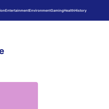
ion
Entertainment
Environment
Gaming
Health
History
e