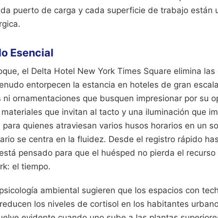
cada puerto de carga y cada superficie de trabajo están
rgica.
lo Esencial
oque, el Delta Hotel New York Times Square elimina las 
enudo entorpecen la estancia en hoteles de gran escal
 ni ornamentaciones que busquen impresionar por su op
materiales que invitan al tacto y una iluminación que imi
al para quienes atraviesan varios husos horarios en un so
ario se centra en la fluidez. Desde el registro rápido has
 está pensado para que el huésped no pierda el recurso
k: el tiempo.
psicología ambiental sugieren que los espacios con tech
reducen los niveles de cortisol en los habitantes urban
uelve evidente cuando uno sube a las plantas superiores.