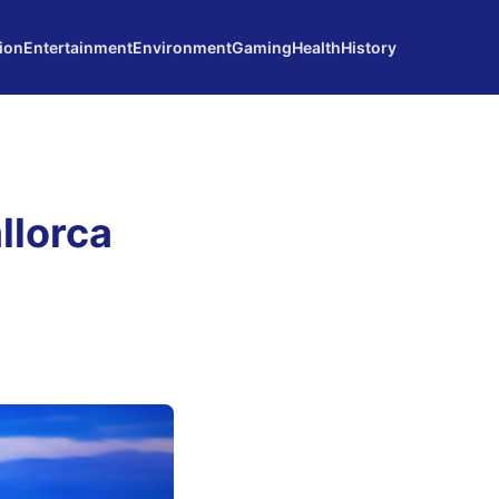
ion
Entertainment
Environment
Gaming
Health
History
llorca