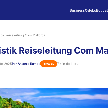
Business
Celebs
Educat
stik Reiseleitung Com Mallorca
istik Reiseleitung Com Ma
 de 2025
Por Antonio Ramos
7 min de lectura
TRAVEL