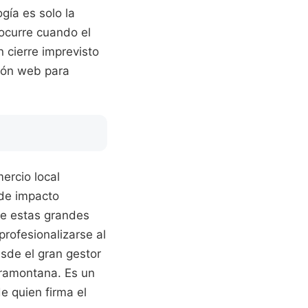
gía es solo la
ocurre cuando el
n cierre imprevisto
ción web para
ercio local
 de impacto
de estas grandes
rofesionalizarse al
esde el gran gestor
Tramontana. Es un
e quien firma el