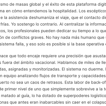
ismo de masas global y el éxito de esta plataforma digita
ma en cómo entendemos la hospitalidad. Los escéptic
e la asistencia deshumaniza el viaje, que el contacto di
frías. Yo sostengo lo contrario. Al centralizar la informa
cos, los profesionales pueden dedicar su tiempo a lo q
ción de conflictos graves. No hay nada más humano que 
istema falla, y eso solo es posible si la base operativa 
ace que todo encaje requiere una precisión que asustar
s fuera del ámbito vacacional. Hablamos de miles de ll
as, asignadas y monitorizadas. El sistema no duerme. 
un equipo analizando flujos de transporte y capacidade
uerto no sea un caos de retrasos. Esta labor de back-of
de primer nivel de uno que simplemente sobrevive a la 
a matado al guía, lo ha dotado de superpoderes logístic
nas que antes eran inabarcables sin caer en el colapso