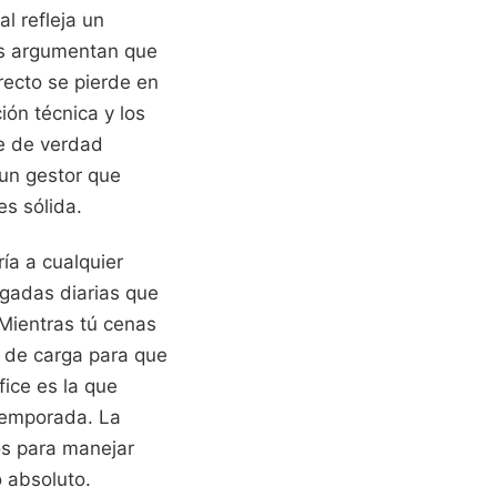
l refleja un
os argumentan que
recto se pierde en
ción técnica y los
ue de verdad
un gestor que
es sólida.
ía a cualquier
egadas diarias que
Mientras tú cenas
s de carga para que
fice es la que
temporada. La
os para manejar
 absoluto.