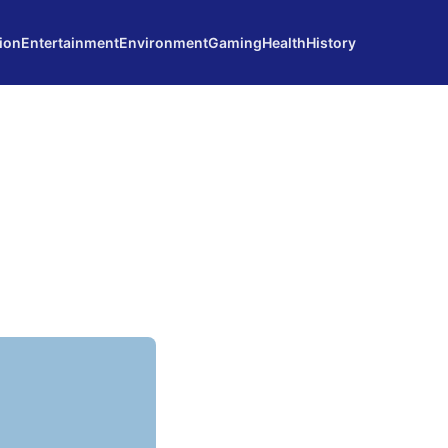
ion
Entertainment
Environment
Gaming
Health
History