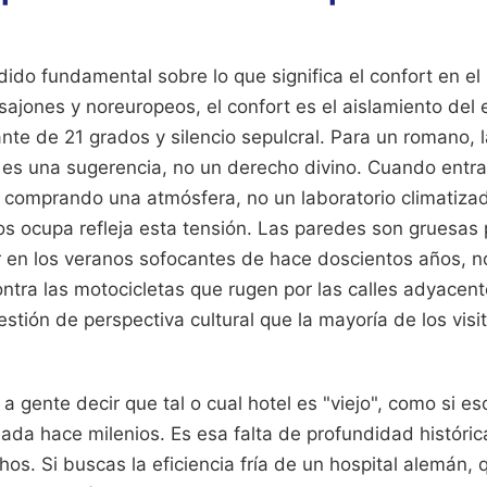
ido fundamental sobre lo que significa el confort en el
ajones y noreuropeos, el confort es el aislamiento del 
te de 21 grados y silencio sepulcral. Para un romano, la
 es una sugerencia, no un derecho divino. Cuando entr
 comprando una atmósfera, no un laboratorio climatizad
os ocupa refleja esta tensión. Las paredes son gruesas
r en los veranos sofocantes de hace doscientos años, no
ontra las motocicletas que rugen por las calles adyacente
tión de perspectiva cultural que la mayoría de los visi
gente decir que tal o cual hotel es "viejo", como si eso
da hace milenios. Es esa falta de profundidad histórica
s. Si buscas la eficiencia fría de un hospital alemán, 