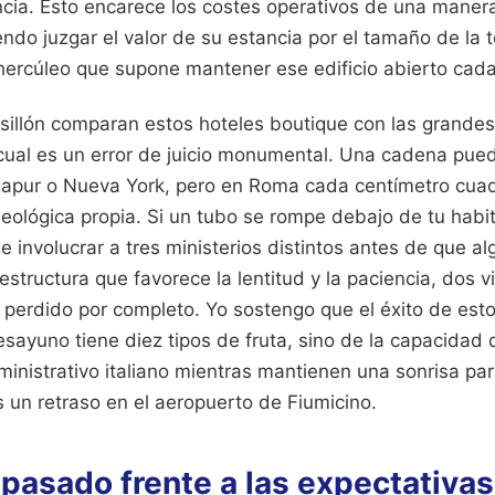
cia. Esto encarece los costes operativos de una manera 
iendo juzgar el valor de su estancia por el tamaño de la t
 hercúleo que supone mantener ese edificio abierto ca
 sillón comparan estos hoteles boutique con las grande
 cual es un error de juicio monumental. Una cadena pued
gapur o Nueva York, pero en Roma cada centímetro cua
queológica propia. Si un tubo se rompe debajo de tu habi
 involucrar a tres ministerios distintos antes de que a
estructura que favorece la lentitud y la paciencia, dos v
 perdido por completo. Yo sostengo que el éxito de esto
sayuno tiene diez tipos de fruta, sino de la capacidad 
inistrativo italiano mientras mantienen una sonrisa par
s un retraso en el aeropuerto de Fiumicino.
 pasado frente a las expectativas