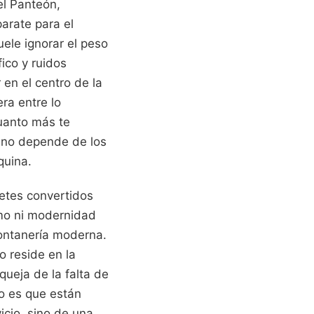
el Panteón,
arate para el
ele ignorar el peso
ico y ruidos
 en el centro de la
ra entre lo
cuanto más te
e no depende de los
quina.
cetes convertidos
lmo ni modernidad
fontanería moderna.
o reside en la
queja de la falta de
o es que están
icio, sino de una