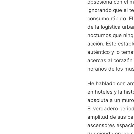
obsesiona con el m
ignorando que el te
consumo rápido. El
de la logística urb
nocturnos que ningú
acción. Este establ
auténtico y lo tema
acercas al corazón 
horarios de los mus
He hablado con arq
en hoteles y la his
absoluta a un muro
El verdadero period
amplitud de sus pas
ascensores espaci
durmiendo en las co