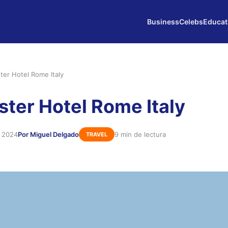
Business
Celebs
Educat
er Hotel Rome Italy
ter Hotel Rome Italy
e 2024
Por Miguel Delgado
9 min de lectura
TRAVEL