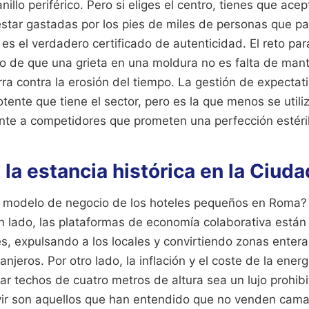
nillo periférico. Pero si eliges el centro, tienes que acep
star gastadas por los pies de miles de personas que pas
 es el verdadero certificado de autenticidad. El reto par
co de que una grieta en una moldura no es falta de mant
rra contra la erosión del tiempo. La gestión de expectati
ente que tiene el sector, pero es la que menos se utili
ente a competidores que prometen una perfección estéril
e la estancia histórica en la Ciud
 modelo de negocio de los hoteles pequeños en Roma? 
n lado, las plataformas de economía colaborativa están
es, expulsando a los locales y convirtiendo zonas enter
anjeros. Por otro lado, la inflación y el coste de la ene
iar techos de cuatro metros de altura sea un lujo prohibi
vir son aquellos que han entendido que no venden cama