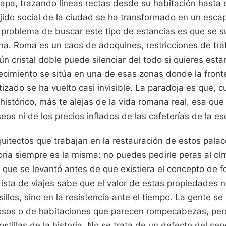
apa, trazando líneas rectas desde su habitación hasta 
jido social de la ciudad se ha transformado en un escap
 problema de buscar este tipo de estancias es que se su
ana. Roma es un caos de adoquines, restricciones de tráf
n cristal doble puede silenciar del todo si quieres estar
ecimiento se sitúa en una de esas zonas donde la fronte
tizado se ha vuelto casi invisible. La paradoja es que, 
histórico, más te alejas de la vida romana real, esa qu
eos ni de los precios inflados de las cafeterías de la es
uitectos que trabajan en la restauración de estos pala
toria siempre es la misma: no puedes pedirle peras al o
 que se levantó antes de que existiera el concepto de 
ista de viajes sabe que el valor de estas propiedades n
illos, sino en la resistencia ante el tiempo. La gente se 
osos o de habitaciones que parecen rompecabezas, per
stillas de la historia. No se trata de un defecto del serv