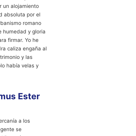
r un alojamiento
 absoluta por el
 urbanismo romano
de humedad y gloria
ra firmar. Yo he
ra caliza engaña al
trimonio y las
lo había velas y
omus Ester
rcanía a los
 gente se