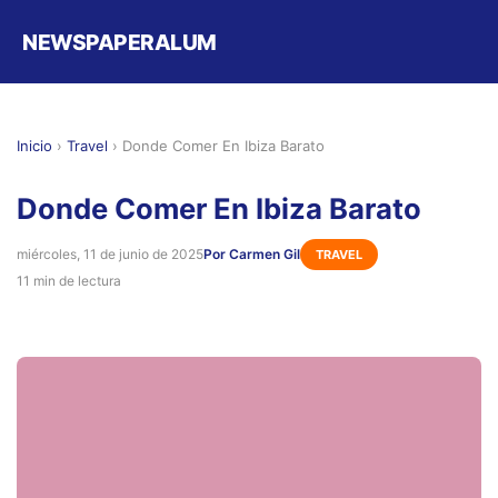
NEWSPAPERALUM
Inicio
›
Travel
›
Donde Comer En Ibiza Barato
Donde Comer En Ibiza Barato
miércoles, 11 de junio de 2025
Por Carmen Gil
TRAVEL
11 min de lectura