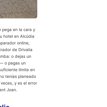
e pega en la cara y
u hotel en Alcúdia
parador online,
trador de Drivalia
bomba: o dejas un
o— o pagas un
uficiente límite en
 no tenías planeado
veces, y es el error
ant Joan.