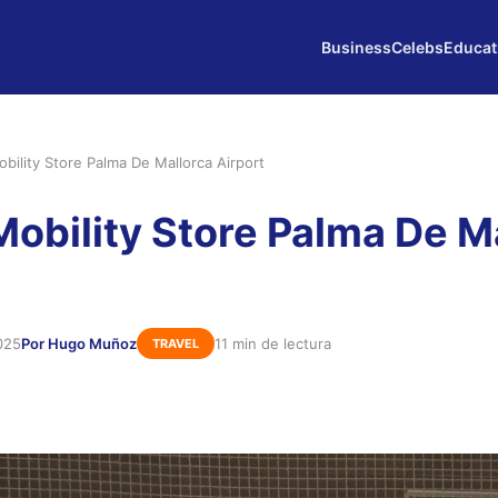
Business
Celebs
Educat
Mobility Store Palma De Mallorca Airport
 Mobility Store Palma De M
025
Por Hugo Muñoz
11 min de lectura
TRAVEL