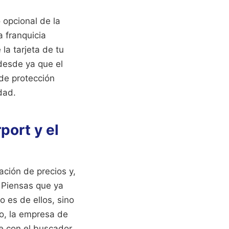
 opcional de la
a franquicia
la tarjeta de tu
 desde ya que el
 de protección
dad.
port y el
ación de precios y,
 Piensas que ya
o es de ellos, sino
ño, la empresa de
te con el buscador