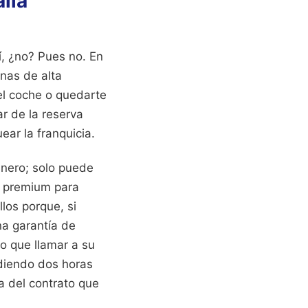
alia
í, ¿no? Pues no. En
inas de alta
e el coche o quedarte
ar de la reserva
ear la franquicia.
inero; solo puede
ra premium para
los porque, si
na garantía de
o que llamar a su
rdiendo dos horas
a del contrato que