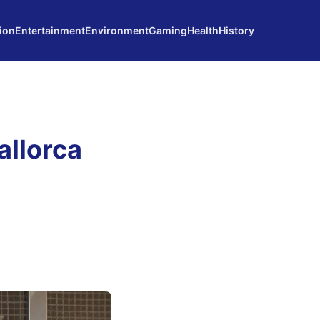
ion
Entertainment
Environment
Gaming
Health
History
allorca