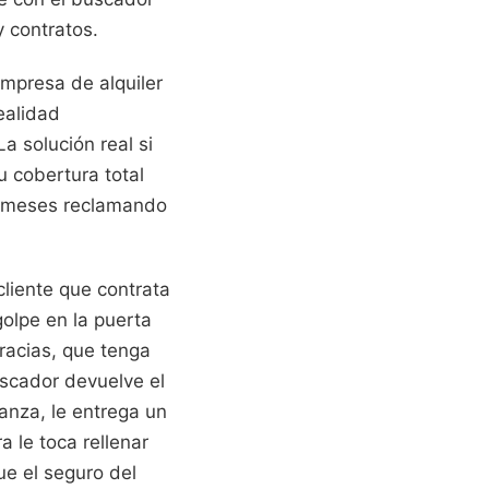
 contratos.
empresa de alquiler
ealidad
La solución real si
u cobertura total
ás meses reclamando
cliente que contrata
golpe en la puerta
Gracias, que tenga
uscador devuelve el
anza, le entrega un
 le toca rellenar
ue el seguro del