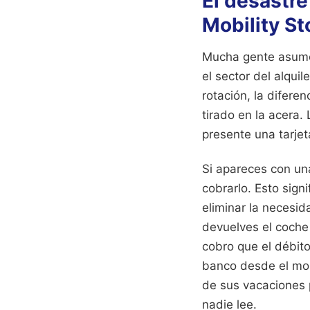
El desastre
Mobility St
Mucha gente asume q
el sector del alqui
rotación, la diferen
tirado en la acera.
presente una tarjet
Si apareces con una
cobrarlo. Esto sign
eliminar la necesi
devuelves el coche
cobro que el débit
banco desde el mos
de sus vacaciones 
nadie lee.