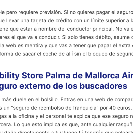
le pero requiere previsión. Si no quieres pagar el seguro
 llevar una tarjeta de crédito con un límite superior a l
tiene que estar a nombre del conductor principal. No vale 
res el que va a conducir. Si solo tienes débito, asume
 la web es mentira y que vas a tener que pagar el extra
 forma de sacar el coche de allí sin el bloqueo de seguri
bility Store Palma de Mallorca Air
eguro externo de los buscadores
e más duele en el bolsillo. Entras en una web de compar
as un "seguro de reembolso de franquicia" por 40 euros.
gas a la oficina y el personal te explica que ese seguro n
cera. Lo que esto implica es que, ante cualquier rasgu
 el daño directamente a ti y luego tú tendrás que pelear