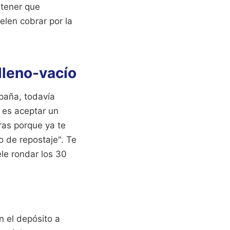
 tener que
elen cobrar por la
 lleno-vacío
paña, todavía
 es aceptar un
ras porque ya te
o de repostaje". Te
ele rondar los 30
n el depósito a