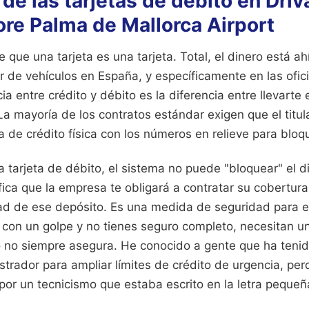
 de las tarjetas de débito en Driv
ore Palma de Mallorca Airport
ue una tarjeta es una tarjeta. Total, el dinero está ah
ler de vehículos en España, y específicamente en las ofic
cia entre crédito y débito es la diferencia entre llevart
 La mayoría de los contratos estándar exigen que el titul
a de crédito física con los números en relieve para bloqu
 tarjeta de débito, el sistema no puede "bloquear" el d
ifica que la empresa te obligará a contratar su cobertu
dad de ese depósito. Es una medida de seguridad para el
 con un golpe y no tienes seguro completo, necesitan u
o no siempre asegura. He conocido a gente que ha tenid
trador para ampliar límites de crédito de urgencia, pe
por un tecnicismo que estaba escrito en la letra pequeñ