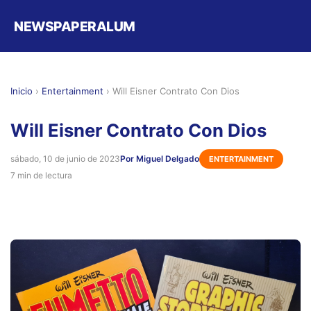
NEWSPAPERALUM
Inicio
›
Entertainment
›
Will Eisner Contrato Con Dios
Will Eisner Contrato Con Dios
sábado, 10 de junio de 2023
Por Miguel Delgado
ENTERTAINMENT
7 min de lectura