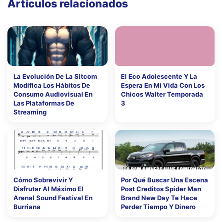
Artículos relacionados
La Evolución De La Sitcom
El Eco Adolescente Y La
Modifica Los Hábitos De
Espera En Mi Vida Con Los
Consumo Audiovisual En
Chicos Walter Temporada
Las Plataformas De
3
Streaming
Cómo Sobrevivir Y
Por Qué Buscar Una Escena
Disfrutar Al Máximo El
Post Creditos Spider Man
Arenal Sound Festival En
Brand New Day Te Hace
Burriana
Perder Tiempo Y Dinero