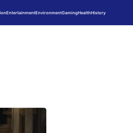
ion
Entertainment
Environment
Gaming
Health
History