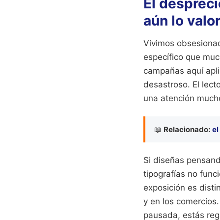
El despreci
aún lo valo
Vivimos obsesionado
específico que muc
campañas aquí apli
desastroso. El lect
una atención mucho
📖
Relacionado:
el
Si diseñas pensando
tipografías no func
exposición es dist
y en los comercios
pausada, estás reg