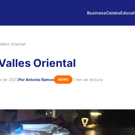
Business
Celebs
Educat
alles Oriental
Valles Oriental
e de 2023
Por Antonio Ramos
7 min de lectura
NEWS