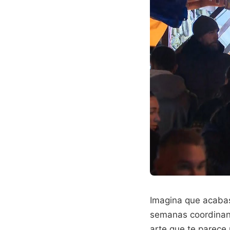
Imagina que acabas
semanas coordinand
arte que te parece