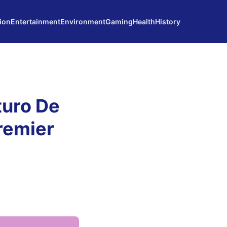
ion
Entertainment
Environment
Gaming
Health
History
turo De
remier