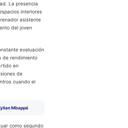
dad. La presencia
espacios interiores
trenador asistente
iento del joven
onstante evaluación
s de rendimiento
rtido en
esiones de
ntros cuando el
Kylian Mbappé
actuar como segundo