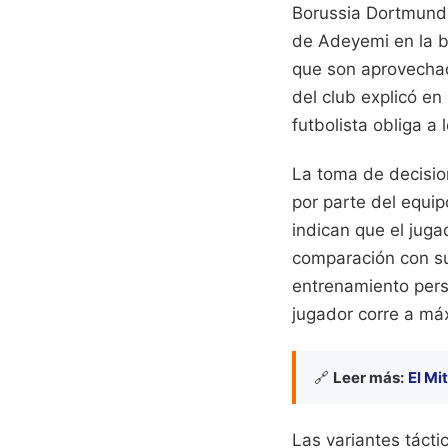
Borussia Dortmund d
de Adeyemi en la ba
que son aprovechad
del club explicó en 
futbolista obliga a 
La toma de decision
por parte del equi
indican que el jug
comparación con su
entrenamiento pers
jugador corre a máx
🔗
Leer más:
El Mi
Las variantes tácti