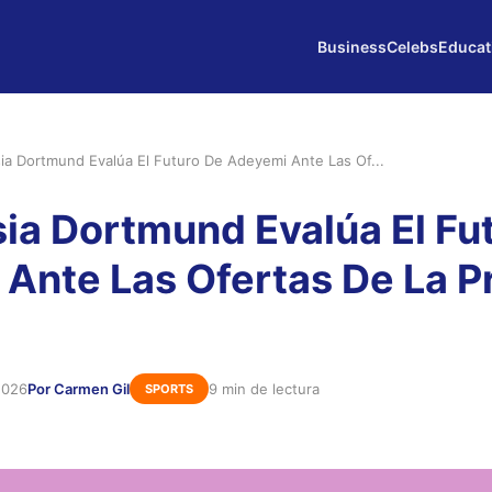
Business
Celebs
Educat
sia Dortmund Evalúa El Futuro De Adeyemi Ante Las Of...
sia Dortmund Evalúa El Fu
Ante Las Ofertas De La P
 2026
Por Carmen Gil
9 min de lectura
SPORTS