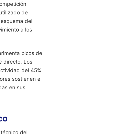
competición
tilizado de
l esquema del
imiento a los
erimenta picos de
 directo. Los
ectividad del 45%
lores sostienen el
idas en sus
co
 técnico del