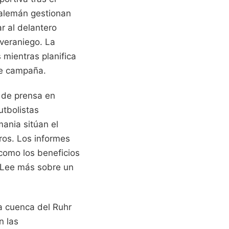
b alemán gestionan
r al delantero
 veraniego. La
 mientras planifica
nte campaña.
a de prensa en
utbolistas
ania sitúan el
ros. Los informes
 como los beneficios
Lee más sobre un
la cuenca del Ruhr
n las