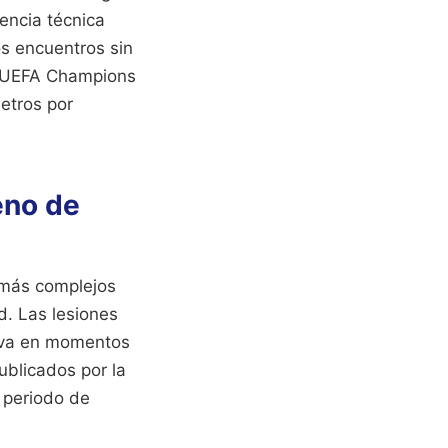
encia técnica
os encuentros sin
la UEFA Champions
etros por
eno de
n más complejos
d. Las lesiones
tiva en momentos
ublicados por la
n periodo de