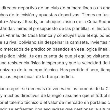
 director deportivo de un club de primera línea o un an
hos de televisión y apuestas deportivas. Tienes en tus 
ito - Always Ready, un choque clásico de la Copa Sud
tándar: miras el presupuesto de las plantillas, el historia
las vitrinas de Casa Blanca y concluyes que el equipo e
 su rival boliviano sin despeinar la camiseta. Inviertes
 o mercados de predicción basados en esa lógica lineal
 pitido inicial, te das cuenta de que el equipo visitant
una resistencia física inesperada y que la velocidad de 
 pizarra de tu cuerpo técnico. Has perdido dinero, tiem
ámicas específicas de la franja andina.
nario repetirse decenas de veces en los torneos de la 
 y muchos directivos de la región asumen que el fútbol
r el talento técnico o el valor de mercado en portales
ndo se enfrentan dos escuadras que gestionan la altur