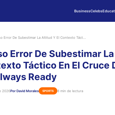
Business
Celebs
Educat
o Error De Subestimar La Altitud Y El Contexto Táct...
so Error De Subestimar La 
texto Táctico En El Cruce
Always Ready
e 2026
Por David Morales
8 min de lectura
SPORTS