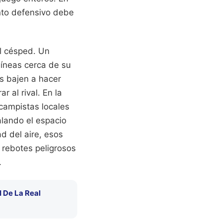
ento defensivo debe
el césped. Un
líneas cerca de su
os bajen a hacer
 al rival. En la
ocampistas locales
alando el espacio
d del aire, esos
 rebotes peligrosos
.
 De La Real