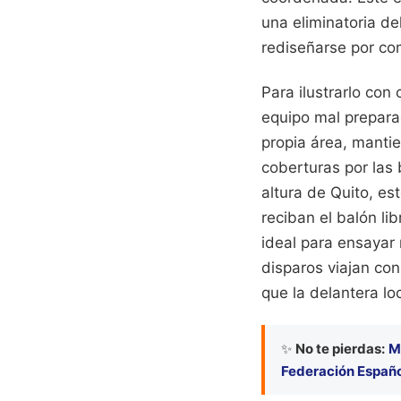
una eliminatoria d
rediseñarse por co
Para ilustrarlo co
equipo mal preparad
propia área, mantie
coberturas por las 
altura de Quito, es
reciban el balón li
ideal para ensayar
disparos viajan con
que la delantera lo
✨
No te pierdas:
M
Federación Español