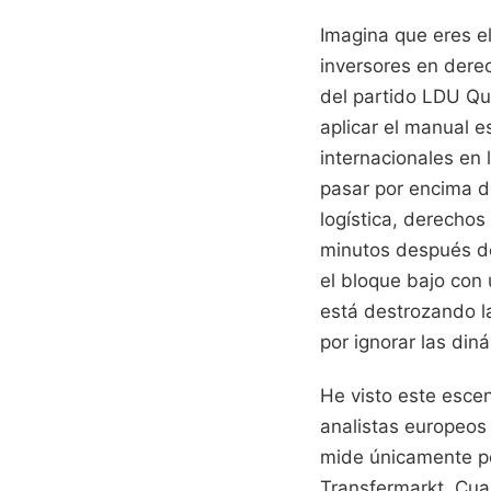
Imagina que eres el
inversores en derec
del partido LDU Qu
aplicar el manual es
internacionales en 
pasar por encima de
logística, derechos
minutos después del
el bloque bajo con 
está destrozando la
por ignorar las din
He visto este esce
analistas europeos
mide únicamente po
Transfermarkt. Cua