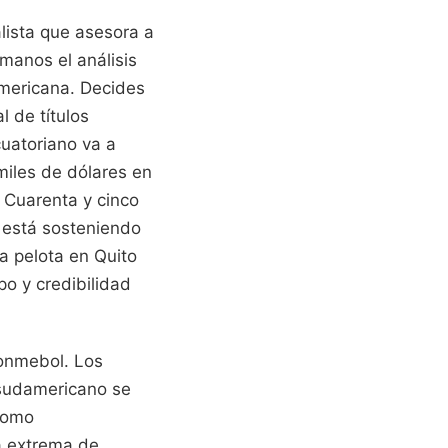
alista que asesora a
manos el análisis
americana. Decides
l de títulos
cuatoriano va a
 miles de dólares en
. Cuarenta y cinco
e está sosteniendo
la pelota en Quito
po y credibilidad
Conmebol. Los
 sudamericano se
 como
a extrema de