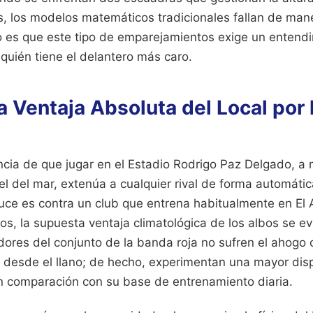
s, los modelos matemáticos tradicionales fallan de mane
no es que este tipo de emparejamientos exige un entend
quién tiene el delantero más caro.
la Ventaja Absoluta del Local por 
encia de que jugar en el Estadio Rodrigo Paz Delgado, a
el del mar, extenúa a cualquier rival de forma automátic
uce es contra un club que entrena habitualmente en El A
s, la supuesta ventaja climatológica de los albos se e
ores del conjunto de la banda roja no sufren el ahogo c
e desde el llano; de hecho, experimentan una mayor dis
n comparación con su base de entrenamiento diaria.