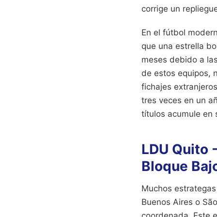
corrige un repliegu
En el fútbol modern
que una estrella b
meses debido a las
de estos equipos, ne
fichajes extranjero
tres veces en un a
títulos acumule en
LDU Quito -
Bloque Baj
Muchos estrategas 
Buenos Aires o São
coordenada. Este e