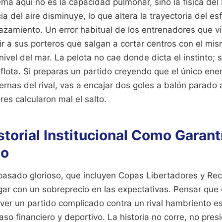
ma aquí no es la capacidad pulmonar, sino la física del
cia del aire disminuye, lo que altera la trayectoria del e
zamiento. Un error habitual de los entrenadores que vis
r a sus porteros que salgan a cortar centros con el mis
ivel del mar. La pelota no cae donde dicta el instinto; s
flota. Si preparas un partido creyendo que el único ene
ernas del rival, vas a encajar dos goles a balón parado
es calcularon mal el salto.
istorial Institucional Como Garant
to
pasado glorioso, que incluyen Copas Libertadores y Re
rgar con un sobreprecio en las expectativas. Pensar que 
lver un partido complicado contra un rival hambriento e
aso financiero y deportivo. La historia no corre, no presi