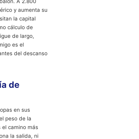
 balón. A 2.800
sférico y aumenta su
itan la capital
mo cálculo de
igue de largo,
migo es el
 antes del descanso
ía de
copas en sus
el peso de la
s el camino más
ona la salida, ni