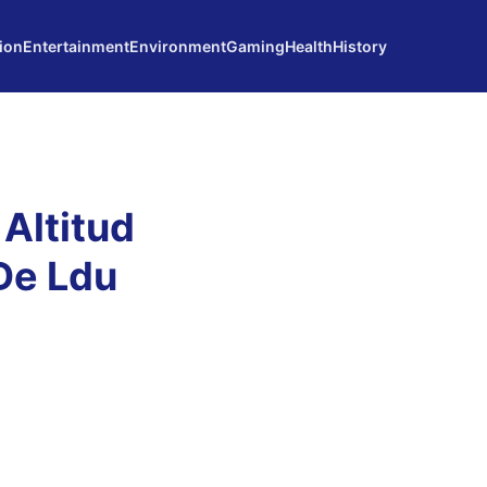
ion
Entertainment
Environment
Gaming
Health
History
Altitud
 De Ldu