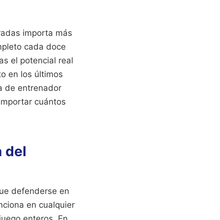
poradas importa más
mpleto cada doce
s el potencial real
to en los últimos
ia de entrenador
 importar cuántos
 del
que defenderse en
ciona en cualquier
juego enteros. En