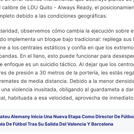
el calibre de LDU Quito - Always Ready, el posicionami
mpleto debido a las condiciones geográficas.
n claridad, observemos cómo cambia la ejecución sobre 
o implementa un bloque bajo tradicional: repliega sus 
ne a los centrales estáticos y confía en que los extrem
bandas. En el llano, esto puede funcionar para desesperar
te enfoque es un suicidio táctico. Al dejar que los centr
bres de presión a 30 metros de la portería, les estás reg
 remates de media distancia. Debido a la menor densida
 una violencia inusitada, obligando al guardameta a dar
cal, habituada a esa velocidad, aprovecha de inmediato
ateu Alemany Inicia Una Nueva Etapa Como Director De Fútbol
a De Fútbol Tras Su Salida Del Valencia Y Barcelona