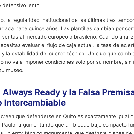
e defensivo lento.
o, la regularidad institucional de las últimas tres tem
ordada hace quince años. Las plantillas cambian por co
 ventas al mercado europeo o brasileño. Cuando analiza
cesitas evaluar el flujo de caja actual, la tasa de acier
s y la estabilidad del cuerpo técnico. Un club que camb
ño no va a imponer condiciones solo por su nombre, sin
 su museo.
 Always Ready y la Falsa Premisa
o Intercambiable
creen que defenderse en Quito es exactamente igual 
 Paulo, argumentando que un bloque bajo compacto fun
s un error técnico monumental que destruye planes de 