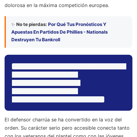
dolorosa en la máxima competición europea.
✨
No te pierdas:
Por Qué Tus Pronósticos Y
Apuestas En Partidos De Phillies - Nationals
Destruyen Tu Bankroll
Estadísticas promedio por temporada en Europa:

- Despejes por partido: 3.2

- Duelos aéreos ganados: 68%

- Precisión de pases: 89.4%

El defensor charrúa se ha convertido en la voz del
orden. Su carácter serio pero accesible conecta tanto
con los veteranos del plantel como con las jóvenes