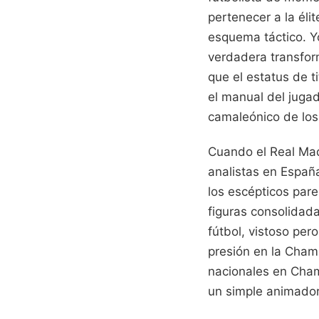
pertenecer a la él
esquema táctico. Yo
verdadera transfor
que el estatus de t
el manual del jugad
camaleónico de los
Cuando el Real Mad
analistas en Españ
los escépticos pare
figuras consolidad
fútbol, vistoso per
presión en la Champ
nacionales en Chama
un simple animador