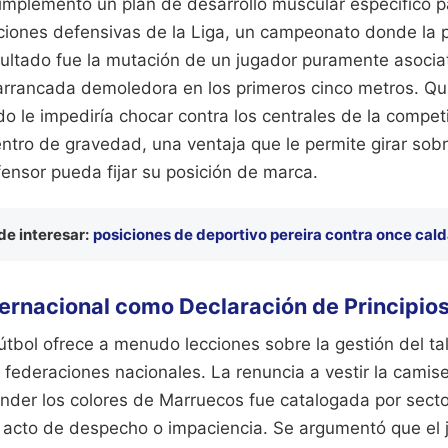
 implementó un plan de desarrollo muscular específico p
siciones defensivas de la Liga, un campeonato donde la 
esultado fue la mutación de un jugador puramente asocia
 arrancada demoledora en los primeros cinco metros. Qui
o le impediría chocar contra los centrales de la compe
ntro de gravedad, una ventaja que le permite girar sobr
ensor pueda fijar su posición de marca.
e interesar:
posiciones de deportivo pereira contra once cal
ternacional como Declaración de Principio
fútbol ofrece a menudo lecciones sobre la gestión del tal
 federaciones nacionales. La renuncia a vestir la camise
nder los colores de Marruecos fue catalogada por secto
acto de despecho o impaciencia. Se argumentó que el 