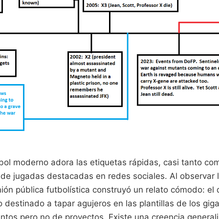
tbol moderno adora las etiquetas rápidas, casi tanto co
 de jugadas destacadas en redes sociales. Al observar l
nión pública futbolística construyó un relato cómodo: el 
nto destinado a tapar agujeros en las plantillas de los gi
ntos pero no de proyectos. Existe una creencia general