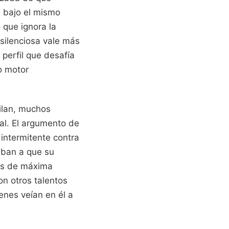
a bajo el mismo
 que ignora la
silenciosa vale más
 perfil que desafía
o motor
ilan, muchos
al. El argumento de
 intermitente contra
aban a que su
ios de máxima
on otros talentos
enes veían en él a