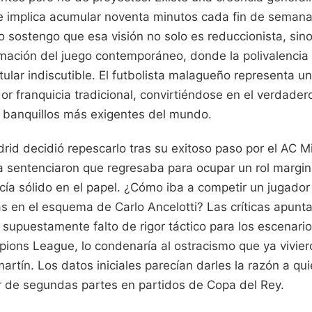
ite implica acumular noventa minutos cada fin de seman
 sostengo que esa visión no solo es reduccionista, sino
mación del juego contemporáneo, donde la polivalencia 
itular indiscutible. El futbolista malagueño representa un
or franquicia tradicional, convirtiéndose en el verdader
 banquillos más exigentes del mundo.
rid decidió repescarlo tras su exitoso paso por el AC M
a sentenciaron que regresaba para ocupar un rol margin
cía sólido en el papel. ¿Cómo iba a competir un jugador
as en el esquema de Carlo Ancelotti? Las críticas apunt
o supuestamente falto de rigor táctico para los escenar
ions League, lo condenaría al ostracismo que ya vivier
rtín. Los datos iniciales parecían darles la razón a qui
 de segundas partes en partidos de Copa del Rey.