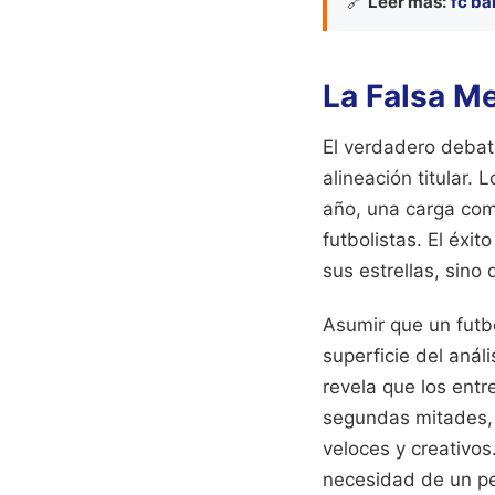
🔗
Leer más:
fc ba
La Falsa Me
El verdadero debat
alineación titular.
año, una carga com
futbolistas. El éxi
sus estrellas, sino
Asumir que un futbo
superficie del anál
revela que los entr
segundas mitades, c
veloces y creativos
necesidad de un pe