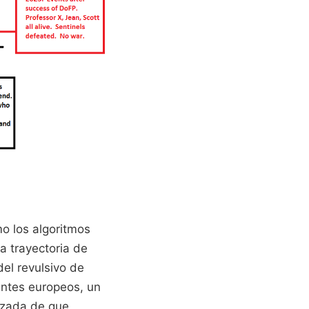
mo los algoritmos
a trayectoria de
del revulsivo de
gantes europeos, un
izada de que