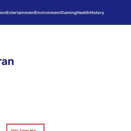
ion
Entertainment
Environment
Gaming
Health
History
ran