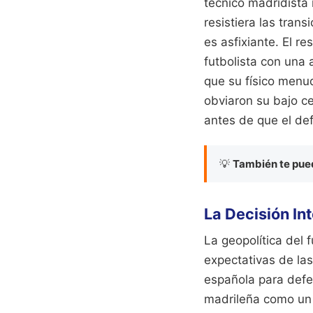
técnico madridista
resistiera las tran
es asfixiante. El r
futbolista con una
que su físico menud
obviaron su bajo ce
antes de que el def
💡
También te pued
La Decisión In
La geopolítica del 
expectativas de las
española para defe
madrileña como un 