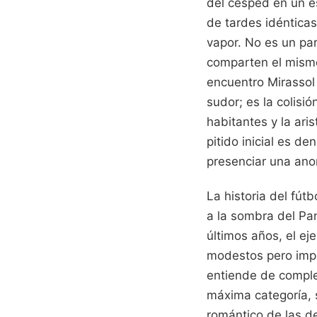
del césped en un e
de tardes idéntica
vapor. No es un pa
comparten el mismo 
encuentro Mirassol
sudor; es la colis
habitantes y la aris
pitido inicial es d
presenciar una ano
La historia del fút
a la sombra del Pan
últimos años, el e
modestos pero impl
entiende de complej
máxima categoría, s
romántico de las de