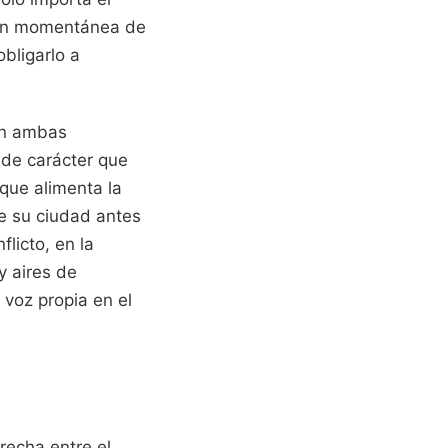
ción momentánea de
obligarlo a
en ambas
 de carácter que
 que alimenta la
de su ciudad antes
flicto, en la
y aires de
 voz propia en el
brecha entre el