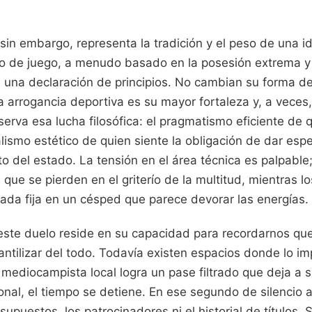
, sin embargo, representa la tradición y el peso de una i
lo de juego, a menudo basado en la posesión extrema y 
s una declaración de principios. No cambian su forma de 
a arrogancia deportiva es su mayor fortaleza y, a veces
serva esa lucha filosófica: el pragmatismo eficiente de 
alismo estético de quien siente la obligación de dar esp
o del estado. La tensión en el área técnica es palpable
 que se pierden en el griterío de la multitud, mientras l
rada fija en un césped que parece devorar las energías.
este duelo reside en su capacidad para recordarnos que 
tilizar del todo. Todavía existen espacios donde lo imp
mediocampista local logra un pase filtrado que deja a s
ional, el tiempo se detiene. En ese segundo de silencio 
upuestos, los patrocinadores ni el historial de títulos. 