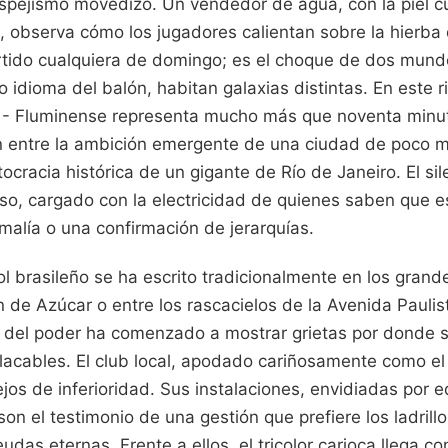
spejismo movedizo. Un vendedor de agua, con la piel c
s, observa cómo los jugadores calientan sobre la hierba
rtido cualquiera de domingo; es el choque de dos mun
idioma del balón, habitan galaxias distintas. En este r
 - Fluminense representa mucho más que noventa minut
ión entre la ambición emergente de una ciudad de poco 
tocracia histórica de un gigante de Río de Janeiro. El sil
enso, cargado con la electricidad de quienes saben que 
malía o una confirmación de jerarquías.
bol brasileño se ha escrito tradicionalmente en los gran
 de Azúcar o entre los rascacielos de la Avenida Paulis
je del poder ha comenzado a mostrar grietas por donde 
acables. El club local, apodado cariñosamente como el
os de inferioridad. Sus instalaciones, envidiadas por e
on el testimonio de una gestión que prefiere los ladrillo
udas eternas. Frente a ellos, el tricolor carioca llega co