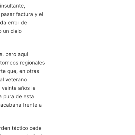
insultante,
pasar factura y el
da error de
 un cielo
e, pero aquí
 torneos regionales
te que, en otras
nal veterano
 veinte años le
a pura de esta
pacabana frente a
rden táctico cede