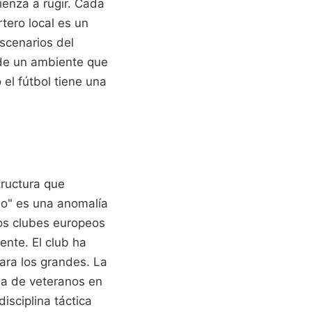
ienza a rugir. Cada
tero local es un
scenarios del
 de un ambiente que
el fútbol tiene una
tructura que
ão" es una anomalía
hos clubes europeos
ente. El club ha
para los grandes. La
nda de veteranos en
isciplina táctica