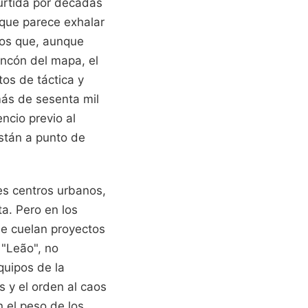
urtida por décadas
 que parece exhalar
dos que, aunque
incón del mapa, el
os de táctica y
más de sesenta mil
encio previo al
están a punto de
des centros urbanos,
ta. Pero en los
se cuelan proyectos
 "Leão", no
quipos de la
s y el orden al caos
n el peso de los