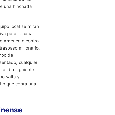
 de una hinchada
uipo local se miran
tiva para escapar
e América o contra
traspaso millonario.
ampo de
sentado; cualquier
 al día siguiente.
o salta y,
echo que cobra una
minense