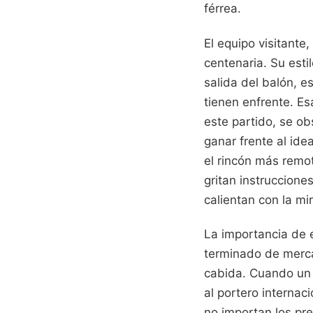
férrea.
El equipo visitante
centenaria. Su esti
salida del balón, e
tienen enfrente. Es
este partido, se ob
ganar frente al ide
el rincón más remot
gritan instrucciones
calientan con la mi
La importancia de 
terminado de mercan
cabida. Cuando un 
al portero internac
no importan los pres