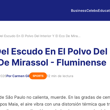
Business
Celebs
Educat
el Escudo En El Polvo Del Interior Y El Eco De Mira...
el Escudo En El Polvo Del 
 De Mirassol - Fluminense
2026
Por Carmen Gil
12 min de lectura
SPORTS
or de São Paulo no calienta, muerde. En las gradas de ce
os Maia, el aire vibra con una distorsión térmica que t