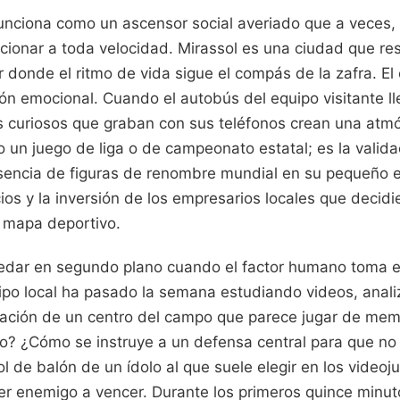
 funciona como un ascensor social averiado que a veces,
ncionar a toda velocidad. Mirassol es una ciudad que re
ar donde el ritmo de vida sigue el compás de la zafra. El
n emocional. Cuando el autobús del equipo visitante lle
los curiosos que graban con sus teléfonos crean una atm
o un juego de liga o de campeonato estatal; es la valid
encia de figuras de renombre mundial en su pequeño est
ios y la inversión de los empresarios locales que decid
l mapa deportivo.
uedar en segundo plano cuando el factor humano toma el 
ipo local ha pasado la semana estudiando videos, anali
ación de un centro del campo que parece jugar de mem
edo? ¿Cómo se instruye a un defensa central para que n
l de balón de un ídolo al que suele elegir en los videoj
er enemigo a vencer. Durante los primeros quince minuto