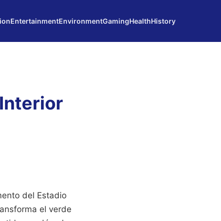
ion
Entertainment
Environment
Gaming
Health
History
Interior
mento del Estadio
ransforma el verde