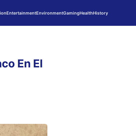
ion
Entertainment
Environment
Gaming
Health
History
nco En El