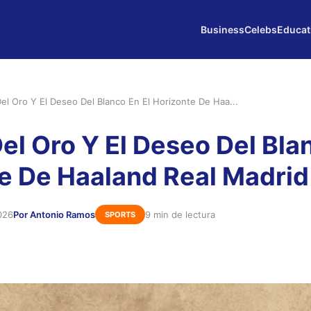
Business
Celebs
Educat
Del Oro Y El Deseo Del Blanco En El Horizonte De Haa...
el Oro Y El Deseo Del Bla
e De Haaland Real Madrid
026
Por Antonio Ramos
9 min de lectura
SPORTS