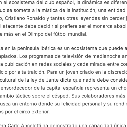
n el ecosistema del club español, la dinámica es diferente
duo se someta a la mística de la institución, una entidad
o, Cristiano Ronaldo y tantas otras leyendas sin perder
El atacante debe decidir si prefiere ser el monarca abso
oe más en el Olimpo del fútbol mundial.
ca en la península ibérica es un ecosistema que puede a
plados. Los programas de televisión de medianoche an
ada publicación en redes sociales y cada mirada entre c
icio por alta traición. Para un joven criado en la discre
ultural de la ley de Jante dicta que nadie debe conside
 ensordecedor de la capital española representa un cho
ambio táctico sobre el césped. Sus colaboradores más 
usca un entorno donde su felicidad personal y su rendim
por el circo exterior.
dera Carlo Ancelotti ha demostrado una capacidad única 