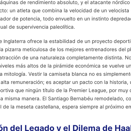
uinas de rendimiento absoluto, y el atacante nórdico
to: un atleta que combina la velocidad de un velocista 
tador de potencia, todo envuelto en un instinto depred
al de supervivencia paleolítica.
e Inglaterra ofrece la estabilidad de un proyecto depor
la pizarra meticulosa de los mejores entrenadores del pl
atracción de una naturaleza completamente distinta. No 
 niveles más altos de la pirámide económica se vuelve u
la mitología. Vestir la camiseta blanca no es simplement
 alta remuneración; es aceptar un pacto con la historia
portiva que ningún título de la Premier League, por muy
a misma manera. El Santiago Bernabéu remodelado, con
sol de la meseta castellana, espera siempre al próximo 
ón del Legado y el Dilema de Haa