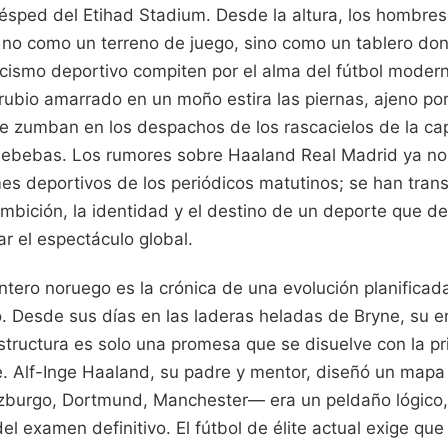
 césped del Etihad Stadium. Desde la altura, los hombres
no como un terreno de juego, sino como un tablero do
ticismo deportivo compiten por el alma del fútbol moder
rubio amarrado en un moño estira las piernas, ajeno po
e zumban en los despachos de los rascacielos de la capi
ldebebas. Los rumores sobre Haaland Real Madrid ya no
es deportivos de los periódicos matutinos; se han tra
ambición, la identidad y el destino de un deporte que d
ar el espectáculo global.
antero noruego es la crónica de una evolución planificada
o. Desde sus días en las laderas heladas de Bryne, su 
estructura es solo una promesa que se disuelve con la pr
. Alf-Inge Haaland, su padre y mentor, diseñó un mapa
zburgo, Dortmund, Manchester— era un peldaño lógico,
el examen definitivo. El fútbol de élite actual exige que