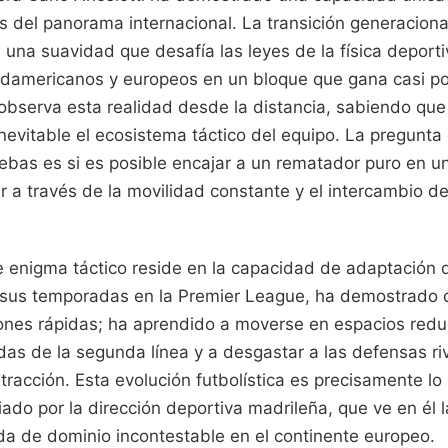
 del panorama internacional. La transición generaciona
 una suavidad que desafía las leyes de la física deporti
damericanos y europeos en un bloque que gana casi por i
observa esta realidad desde la distancia, sabiendo que
inevitable el ecosistema táctico del equipo. La pregunta
ebas es si es posible encajar a un rematador puro en u
r a través de la movilidad constante y el intercambio de
e enigma táctico reside en la capacidad de adaptación d
e sus temporadas en la Premier League, ha demostrado 
iones rápidas; ha aprendido a moverse en espacios reduc
das de la segunda línea y a desgastar a las defensas ri
racción. Esta evolución futbolística es precisamente l
iado por la dirección deportiva madrileña, que ve en él l
a de dominio incontestable en el continente europeo.