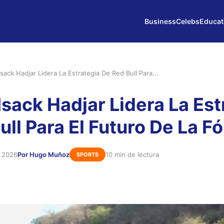
Business
Celebs
Educat
 Isack Hadjar Lidera La Estrategia De Red Bull Para...
 Isack Hadjar Lidera La Es
ull Para El Futuro De La F
 2026
Por Hugo Muñoz
10 min de lectura
SPORTS