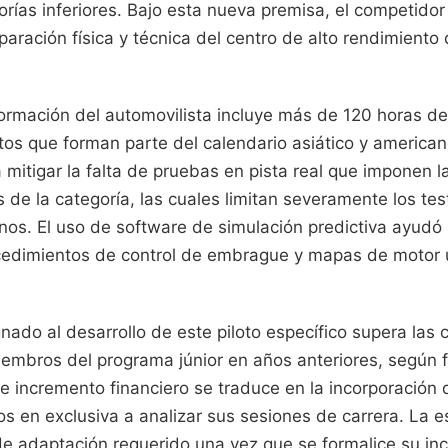
orías inferiores. Bajo esta nueva premisa, el competidor 
paración física y técnica del centro de alto rendimiento
formación del automovilista incluye más de 120 horas d
itos que forman parte del calendario asiático y american
mitigar la falta de pruebas en pista real que imponen l
s de la categoría, las cuales limitan severamente los te
s. El uso de software de simulación predictiva ayudó 
ocedimientos de control de embrague y mapas de motor u
nado al desarrollo de este piloto específico supera las c
iembros del programa júnior en años anteriores, según 
te incremento financiero se traduce en la incorporación
s en exclusiva a analizar sus sesiones de carrera. La e
de adaptación requerido una vez que se formalice su in