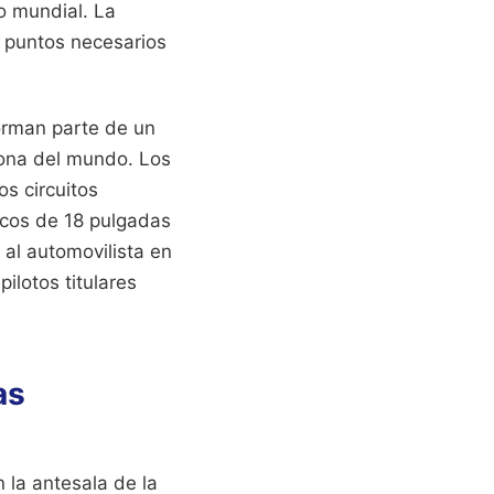
o mundial. La
s puntos necesarios
forman parte de un
eona del mundo. Los
os circuitos
icos de 18 pulgadas
 al automovilista en
ilotos titulares
as
 la antesala de la