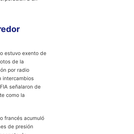
redor
 no estuvo exento de
otos de la
ión por radio
n intercambios
 FIA señalaron de
te como la
to francés acumuló
nes de presión