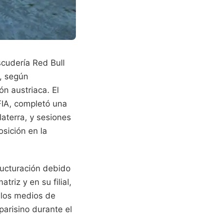
scudería Red Bull
, según
ón austriaca. El
FIA, completó una
laterra, y sesiones
osición en la
ructuración debido
triz y en su filial,
 los medios de
parisino durante el