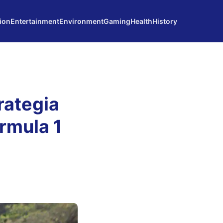
ion
Entertainment
Environment
Gaming
Health
History
trategia
órmula 1