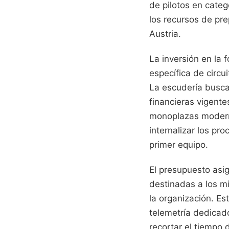
de pilotos en categ
los recursos de pre
Austria.
La inversión en la 
específica de circu
La escudería busca 
financieras vigente
monoplazas moderno
internalizar los pr
primer equipo.
El presupuesto asig
destinadas a los m
la organización. Es
telemetría dedicado
recortar el tiempo 