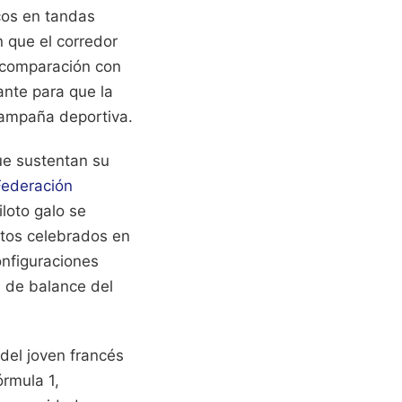
icos en tandas
n que el corredor
n comparación con
ante para que la
 campaña deportiva.
que sustentan su
Federación
iloto galo se
ntos celebrados en
onfiguraciones
s de balance del
 del joven francés
órmula 1,