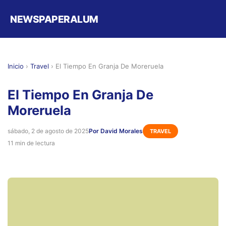
NEWSPAPERALUM
Inicio
›
Travel
›
El Tiempo En Granja De Moreruela
El Tiempo En Granja De
Moreruela
sábado, 2 de agosto de 2025
Por David Morales
TRAVEL
11 min de lectura