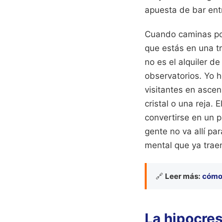
apuesta de bar entr
Cuando caminas por 
que estás en una t
no es el alquiler d
observatorios. Yo h
visitantes en asce
cristal o una reja. 
convertirse en un p
gente no va allí pa
mental que ya traen
🔗
Leer más:
cómo 
La hipocres