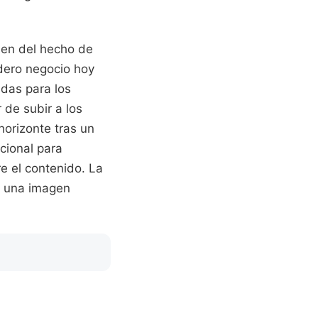
raen del hecho de
dero negocio hoy
adas para los
 de subir a los
orizonte tras un
ncional para
re el contenido. La
ar una imagen