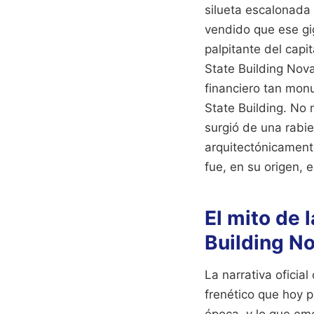
silueta escalonada 
vendido que ese gi
palpitante del cap
State Building Nova
financiero tan mon
State Building. No 
surgió de una rabie
arquitectónicament
fue, en su origen,
El mito de 
Building N
La narrativa oficia
frenético que hoy p
época, y lo que eme