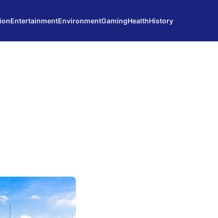
ion
Entertainment
Environment
Gaming
Health
History