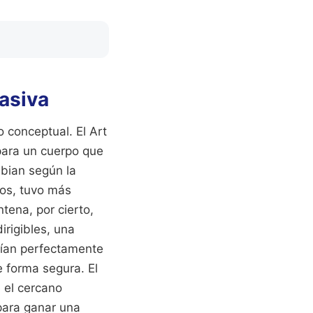
asiva
o conceptual. El Art
 para un cuerpo que
mbian según la
ños, tuvo más
tena, por cierto,
rigibles, una
abían perfectamente
e forma segura. El
e el cercano
 para ganar una