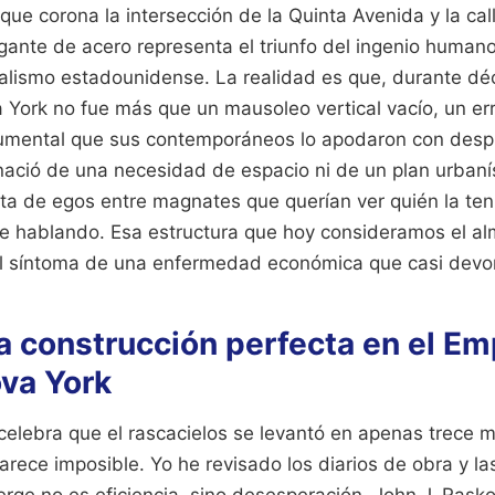
que corona la intersección de la Quinta Avenida y la ca
gante de acero representa el triunfo del ingenio humano
italismo estadounidense. La realidad es que, durante dé
 York no fue más que un mausoleo vertical vacío, un err
umental que sus contemporáneos lo apodaron con despr
nació de una necesidad de espacio ni de un plan urbaníst
ta de egos entre magnates que querían ver quién la ten
e hablando. Esa estructura que hoy consideramos el al
 el síntoma de una enfermedad económica que casi devor
la construcción perfecta en el Em
ova York
l celebra que el rascacielos se levantó en apenas trece 
arece imposible. Yo he revisado los diarios de obra y la
rge no es eficiencia, sino desesperación. John J. Rask