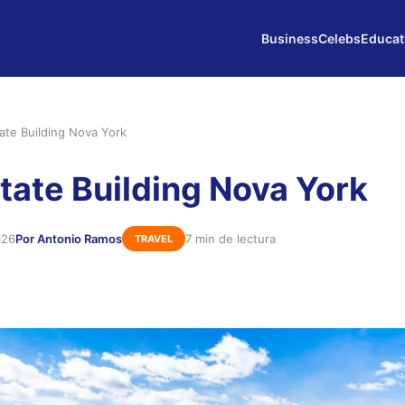
Business
Celebs
Educat
ate Building Nova York
tate Building Nova York
026
Por Antonio Ramos
7 min de lectura
TRAVEL