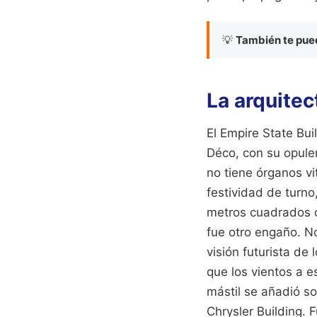
💡
También te pued
La arquite
El Empire State Bui
Déco, con su opulen
no tiene órganos vi
festividad de turno
metros cuadrados o
fue otro engaño. N
visión futurista de
que los vientos a e
mástil se añadió so
Chrysler Building. 