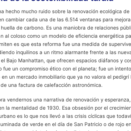
a hecho mucho ruido sobre la renovación ecológica de l
en cambiar cada una de las 6.514 ventanas para mejorar
a huella de carbono. Es una maniobra de relaciones públi
n al coloso como un modelo de eficiencia energética par
miten es que esta reforma fue una medida de superviven
diendo inquilinos a un ritmo alarmante frente a las nueva
el Bajo Manhattan, que ofrecen espacios diáfanos y co
fue un compromiso ético con el planeta; fue un intent
en un mercado inmobiliario que ya no valora el pedigrí h
e una factura de calefacción astronómica.
hora vendernos una narrativa de renovación y esperanza,
n la mentalidad de 1930. Esa obsesión por el crecimient
rbano es lo que nos llevó a las crisis cíclicas que todav
iluminada de verde en el día de San Patricio o de rojo e