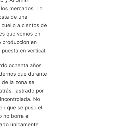
 los mercados. Lo
costa de una
 cuello a cientos de
res que vemos en
e producción en
 puesta en vertical.
ardó ochenta años
modernos que durante
s de la zona se
trás, lastrado por
 incontrolada. No
en que se puso el
o no borra el
vado únicamente