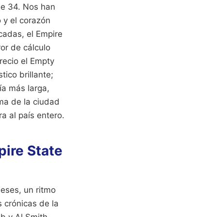
lle 34. Nos han
 y el corazón
cadas, el Empire
or de cálculo
ecio el Empty
ico brillante;
ía más larga,
ma de la ciudad
a al país entero.
pire State
meses, un ritmo
s crónicas de la
ob y Al Smith