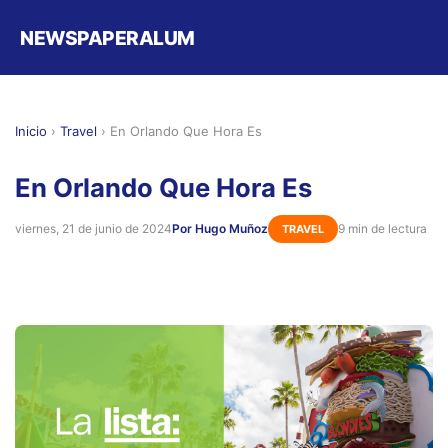
NEWSPAPERALUM
Inicio
›
Travel
›
En Orlando Que Hora Es
En Orlando Que Hora Es
viernes, 21 de junio de 2024
Por Hugo Muñoz
9 min de lectura
TRAVEL