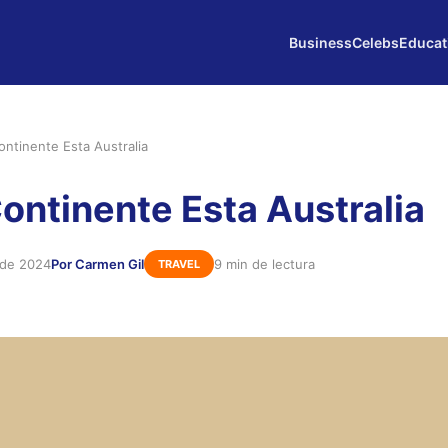
Business
Celebs
Educat
ntinente Esta Australia
ontinente Esta Australia
 de 2024
Por Carmen Gil
9 min de lectura
TRAVEL