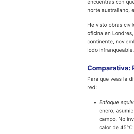
encuentras con que 
norte australiano, 
He visto obras civi
oficina en Londres
continente, noviemb
lodo infranqueable.
Comparativa: P
Para que veas la d
red:
Enfoque equiv
enero, asumie
campo. No inve
calor de 45°C 