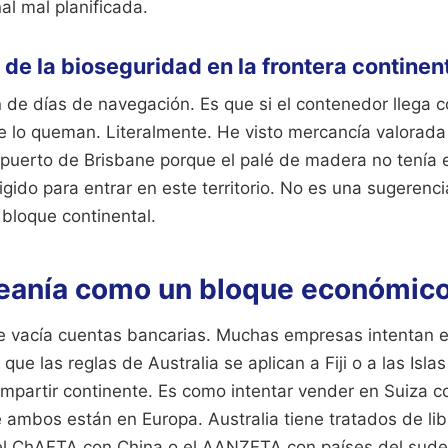
al mal planificada.
 de la bioseguridad en la frontera continen
n de días de navegación. Es que si el contenedor llega 
 te lo queman. Literalmente. He visto mercancía valorad
 puerto de Brisbane porque el palé de madera no tenía e
igido para entrar en este territorio. No es una sugerenci
bloque continental.
ceanía como un bloque económic
ue vacía cuentas bancarias. Muchas empresas intentan e
e las reglas de Australia se aplican a Fiji o a las Isla
mpartir continente. Es como intentar vender en Suiza co
 ambos están en Europa. Australia tiene tratados de li
el ChAFTA con China o el AANZFTA con países del sudes