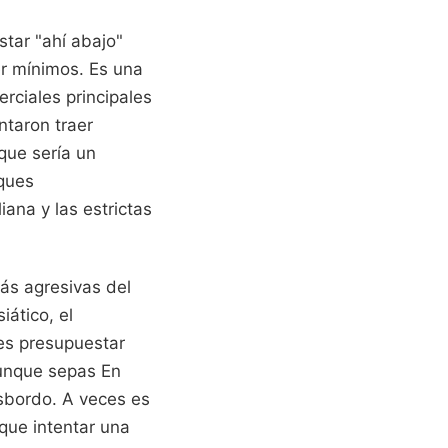
star "ahí abajo"
er mínimos. Es una
rciales principales
ntaron traer
que sería un
uques
ana y las estrictas
ás agresivas del
iático, el
 es presupuestar
aunque sepas En
nsbordo. A veces es
que intentar una