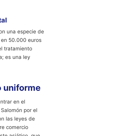
tal
con una especie de
a en 50.000 euros
l tratamiento
a; es una ley
o uniforme
ntrar en el
s Salomón por el
n las leyes de
bre comercio
te asiático, que