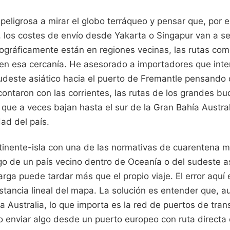
eligrosa a mirar el globo terráqueo y pensar que, por e
, los costes de envío desde Yakarta o Singapur van a s
gráficamente están en regiones vecinas, las rutas come
en esa cercanía. He asesorado a importadores que inte
deste asiático hacia el puerto de Fremantle pensando 
contaron con las corrientes, las rutas de los grandes b
ue a veces bajan hasta el sur de la Gran Bahía Australi
ad del país.
ntinente-isla con una de las normativas de cuarentena m
lgo de un país vecino dentro de Oceanía o del sudeste as
arga puede tardar más que el propio viaje. El error aquí
stancia lineal del mapa. La solución es entender que, 
 Australia, lo que importa es la red de puertos de tra
o enviar algo desde un puerto europeo con ruta directa 