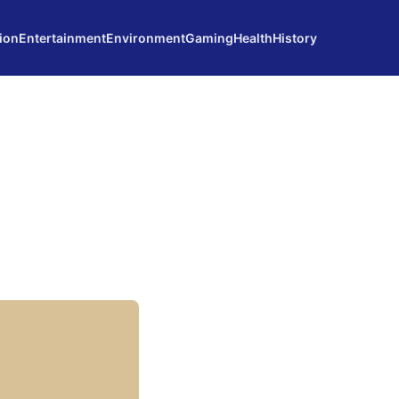
ion
Entertainment
Environment
Gaming
Health
History