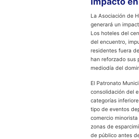
Impacto en 
La Asociación de H
generará un impac
Los hoteles del ce
del encuentro, impu
residentes fuera de
han reforzado sus p
mediodía del domi
El Patronato Munic
consolidación del e
categorías inferio
tipo de eventos de
comercio minorista y
zonas de esparcimie
de público antes de