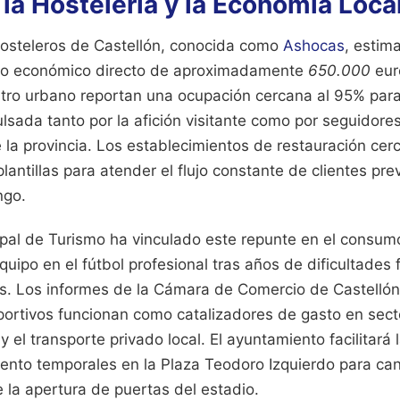
la Hostelería y la Economía Loca
osteleros de Castellón, conocida como
Ashocas
, estim
to económico directo de aproximadamente
650.000
eur
ntro urbano reportan una ocupación cercana al 95% para
lsada tanto por la afición visitante como por seguidore
 la provincia. Los establecimientos de restauración cer
lantillas para atender el flujo constante de clientes pre
ngo.
ipal de Turismo ha vinculado este repunte en el consumo
quipo en el fútbol profesional tras años de dificultades 
res. Los informes de la Cámara de Comercio de Castelló
portivos funcionan como catalizadores de gasto en sec
 el transporte privado local. El ayuntamiento facilitará 
nto temporales en la Plaza Teodoro Izquierdo para cana
 la apertura de puertas del estadio.