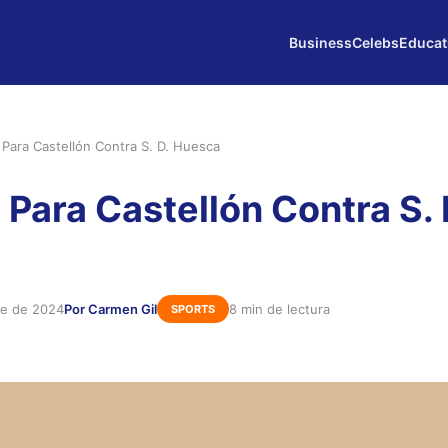
Business
Celebs
Educat
 Para Castellón Contra S. D. Huesca
 Para Castellón Contra S. 
re de 2024
Por Carmen Gil
8 min de lectura
SPORTS