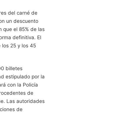
res del carné de
con un descuento
n que el 85% de las
rma definitiva. El
 los 25 y los 45
0 billetes
d estipulado por la
rá con la Policía
procedentes de
ue. Las autoridades
cciones de