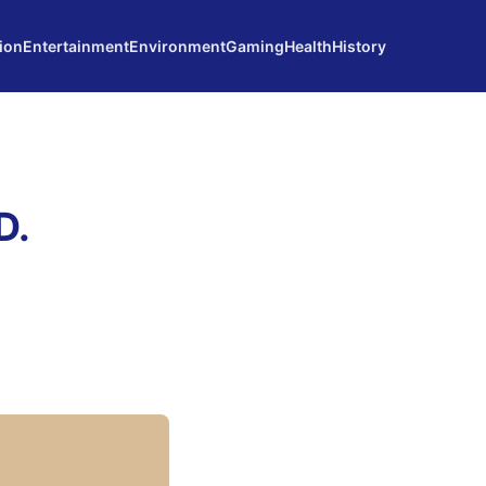
ion
Entertainment
Environment
Gaming
Health
History
D.