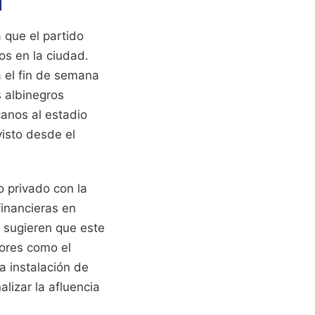
l
a que el partido
os en la ciudad.
 el fin de semana
s albinegros
canos al estadio
visto desde el
 privado con la
financieras en
n sugieren que este
tores como el
la instalación de
lizar la afluencia